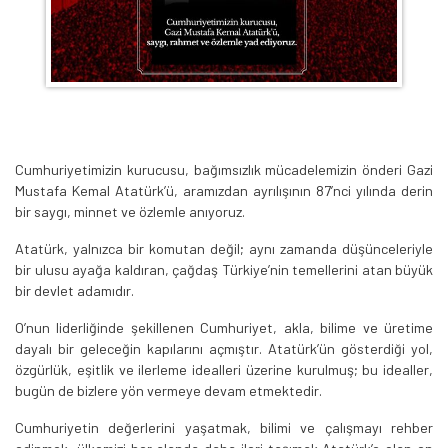
Cumhuriyetimizin kurucusu, bağımsızlık mücadelemizin önderi Gazi
Mustafa Kemal Atatürk’ü, aramızdan ayrılışının 87’nci yılında derin
bir saygı, minnet ve özlemle anıyoruz.
Atatürk, yalnızca bir komutan değil; aynı zamanda düşünceleriyle
bir ulusu ayağa kaldıran, çağdaş Türkiye’nin temellerini atan büyük
bir devlet adamıdır.
O’nun liderliğinde şekillenen Cumhuriyet, akla, bilime ve üretime
dayalı bir geleceğin kapılarını açmıştır. Atatürk’ün gösterdiği yol,
özgürlük, eşitlik ve ilerleme idealleri üzerine kurulmuş; bu idealler,
bugün de bizlere yön vermeye devam etmektedir.
Cumhuriyetin değerlerini yaşatmak, bilimi ve çalışmayı rehber