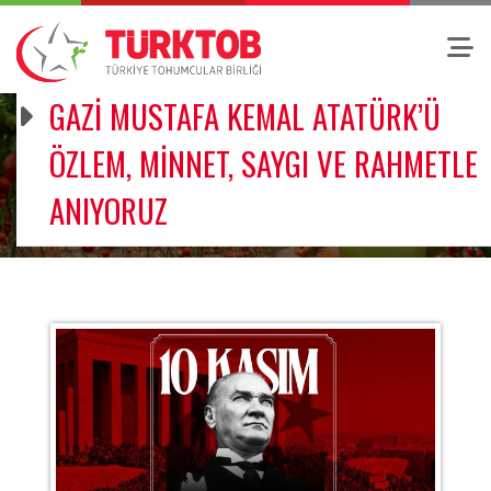
GAZİ MUSTAFA KEMAL ATATÜRK’Ü
ÖZLEM, MİNNET, SAYGI VE RAHMETLE
ANIYORUZ