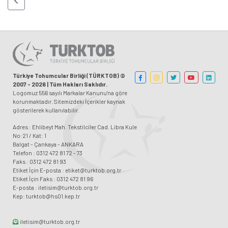
Türkiye Tohumcular Birliği (TÜRKTOB) ©
2007 - 2026 | Tüm Hakları Saklıdır.
Logomuz 556 sayılı Markalar Kanunu'na göre
korunmaktadır. Sitemizdeki İçerikler kaynak
gösterilerek kullanılabilir.
Adres : Ehlibeyt Mah. Tekstilciler Cad. Libra Kule
No:21 / Kat: 1
Balgat - Çankaya - ANKARA
Telefon : 0312 472 81 72 - 73
Faks : 0312 472 81 93
Etiket İçin E-posta : etiket@turktob.org.tr
Etiket İçin Faks : 0312 472 81 96
E-posta : iletisim@turktob.org.tr
Kep: turktob@hs01.kep.tr
iletisim@turktob.org.tr