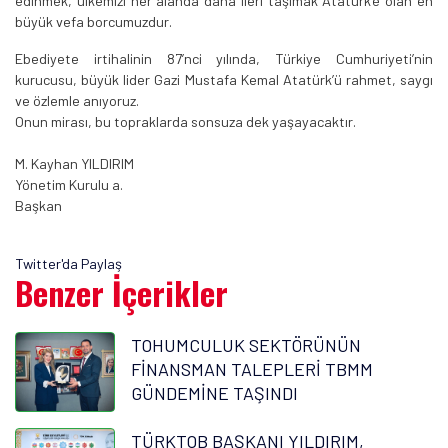
edinmek, ülkemizi her alanda daha ileri taşımak Atatürk’e olan en
büyük vefa borcumuzdur.
Ebediyete irtihalinin 87’nci yılında, Türkiye Cumhuriyeti’nin
kurucusu, büyük lider Gazi Mustafa Kemal Atatürk’ü rahmet, saygı
ve özlemle anıyoruz.
Onun mirası, bu topraklarda sonsuza dek yaşayacaktır.
M. Kayhan YILDIRIM
Yönetim Kurulu a.
Başkan
Twitter'da Paylaş
Benzer İçerikler
TOHUMCULUK SEKTÖRÜNÜN
FİNANSMAN TALEPLERİ TBMM
GÜNDEMİNE TAŞINDI
TÜRKTOB BAŞKANI YILDIRIM,