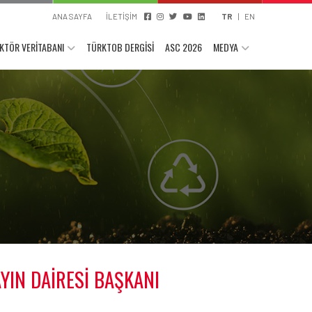
ANA SAYFA
İLETİŞİM
TR
|
EN
KTÖR VERİTABANI
TÜRKTOB DERGİSİ
ASC 2026
MEDYA
YIN DAİRESİ BAŞKANI