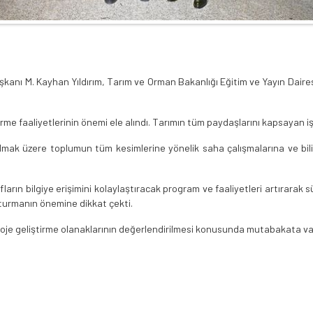
şkanı M. Kayhan Yıldırım, Tarım ve Orman Bakanlığı Eğitim ve Yayın Dai
e faaliyetlerinin önemi ele alındı. Tarımın tüm paydaşlarını kapsayan iş bi
olmak üzere toplumun tüm kesimlerine yönelik saha çalışmalarına ve bil
fların bilgiye erişimini kolaylaştıracak program ve faaliyetleri artırarak s
uşturmanın önemine dikkat çekti.
je geliştirme olanaklarının değerlendirilmesi konusunda mutabakata var