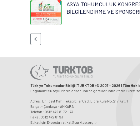
ASYA TOHUMCULUK KONGRESİ
BİLGİLENDİRME VE SPONSOR
Türkiye Tohumcular Birliği (TÜRKTOB) © 2007 - 2026 | Tüm Haklar
Logomuz 556 sayılı Markalar Kanunu'na göre korunmaktadır. Sitemizdeki
Adres : Ehlibeyt Mah. Tekstilciler Cad. Libra Kule No:21 / Kat: 1
Balgat - Çankaya - ANKARA
Telefon : 0312 472 81 72 - 73
Faks : 0312 472 81 93
Etiket İçin E-posta : etiket@turktob.org.tr
Etiket İçin Faks : 0312 472 81 96
E-posta : iletisim@turktob.org.tr
Kep: turktob@hs01.kep.tr