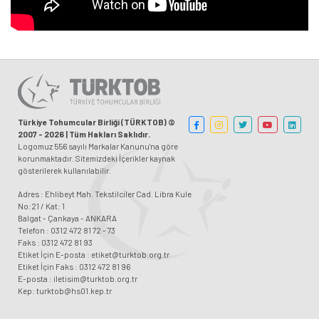
Türkiye Tohumcular Birliği (TÜRKTOB) ©
2007 - 2026 | Tüm Hakları Saklıdır.
Logomuz 556 sayılı Markalar Kanunu'na göre
korunmaktadır. Sitemizdeki İçerikler kaynak
gösterilerek kullanılabilir.
Adres : Ehlibeyt Mah. Tekstilciler Cad. Libra Kule
No:21 / Kat: 1
Balgat - Çankaya - ANKARA
Telefon : 0312 472 81 72 - 73
Faks : 0312 472 81 93
Etiket İçin E-posta : etiket@turktob.org.tr
Etiket İçin Faks : 0312 472 81 96
E-posta : iletisim@turktob.org.tr
Kep: turktob@hs01.kep.tr