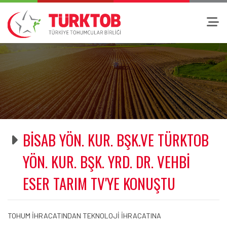
BİSAB YÖN. KUR. BŞK.VE TÜRKTOB
YÖN. KUR. BŞK. YRD. DR. VEHBİ
ESER TARIM TV'YE KONUŞTU
TOHUM İHRACATINDAN TEKNOLOJİ İHRACATINA