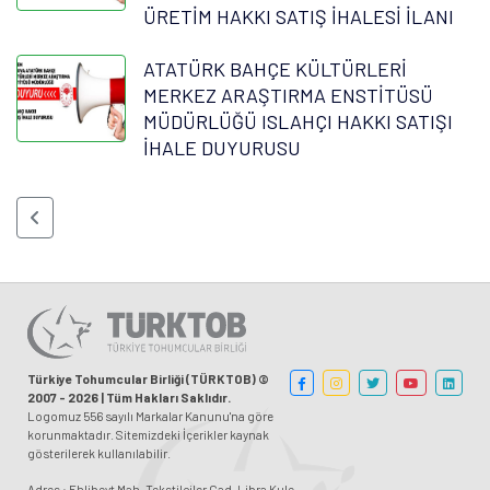
ÜRETİM HAKKI SATIŞ İHALESİ İLANI
ATATÜRK BAHÇE KÜLTÜRLERİ
MERKEZ ARAŞTIRMA ENSTİTÜSÜ
MÜDÜRLÜĞÜ ISLAHÇI HAKKI SATIŞI
İHALE DUYURUSU
Türkiye Tohumcular Birliği (TÜRKTOB) ©
2007 - 2026 | Tüm Hakları Saklıdır.
Logomuz 556 sayılı Markalar Kanunu'na göre
korunmaktadır. Sitemizdeki İçerikler kaynak
gösterilerek kullanılabilir.
Adres : Ehlibeyt Mah. Tekstilciler Cad. Libra Kule