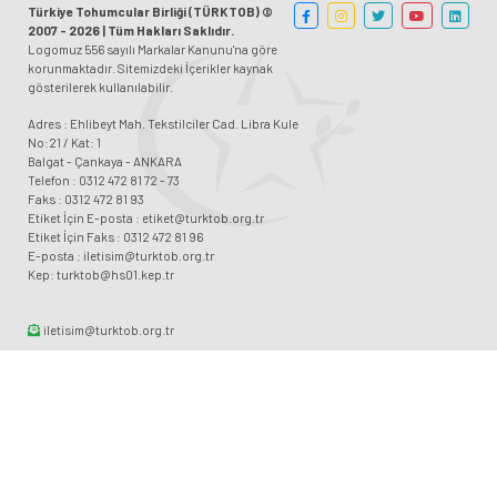
Türkiye Tohumcular Birliği (TÜRKTOB) ©
2007 - 2026 | Tüm Hakları Saklıdır.
Logomuz 556 sayılı Markalar Kanunu'na göre
korunmaktadır. Sitemizdeki İçerikler kaynak
gösterilerek kullanılabilir.
Adres : Ehlibeyt Mah. Tekstilciler Cad. Libra Kule
No:21 / Kat: 1
Balgat - Çankaya - ANKARA
Telefon : 0312 472 81 72 - 73
Faks : 0312 472 81 93
Etiket İçin E-posta : etiket@turktob.org.tr
Etiket İçin Faks : 0312 472 81 96
E-posta : iletisim@turktob.org.tr
Kep: turktob@hs01.kep.tr
iletisim@turktob.org.tr