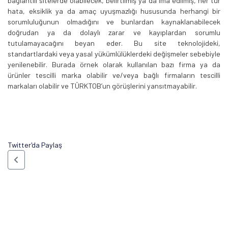
bağlantılı sitelerde olabilecek, belirtilmiş ya da ima edilmiş, her tür
hata, eksiklik ya da amaç uyuşmazlığı hususunda herhangi bir
sorumluluğunun olmadığını ve bunlardan kaynaklanabilecek
doğrudan ya da dolaylı zarar ve kayıplardan sorumlu
tutulamayacağını beyan eder. Bu site teknolojideki,
standartlardaki veya yasal yükümlülüklerdeki değişmeler sebebiyle
yenilenebilir. Burada örnek olarak kullanılan bazı firma ya da
ürünler tescilli marka olabilir ve/veya bağlı firmaların tescilli
markaları olabilir ve TÜRKTOB’un görüşlerini yansıtmayabilir.
Twitter'da Paylaş