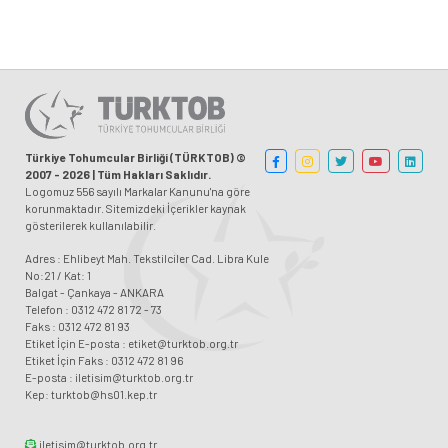
Türkiye Tohumcular Birliği (TÜRKTOB) ©
2007 - 2026 | Tüm Hakları Saklıdır.
Logomuz 556 sayılı Markalar Kanunu'na göre
korunmaktadır. Sitemizdeki İçerikler kaynak
gösterilerek kullanılabilir.
Adres : Ehlibeyt Mah. Tekstilciler Cad. Libra Kule
No:21 / Kat: 1
Balgat - Çankaya - ANKARA
Telefon : 0312 472 81 72 - 73
Faks : 0312 472 81 93
Etiket İçin E-posta : etiket@turktob.org.tr
Etiket İçin Faks : 0312 472 81 96
E-posta : iletisim@turktob.org.tr
Kep: turktob@hs01.kep.tr
iletisim@turktob.org.tr