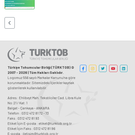
Türkiye Tohumcular Birliği (TÜRKTOB) ©
2007 - 2026 | Tüm Hakları Saklıdır.
Logomuz 556 sayılı Markalar Kanunu'na göre
korunmaktadır. Sitemizdeki İçerikler kaynak
gösterilerek kullanılabilir.
Adres : Ehlibeyt Mah. Tekstilciler Cad. Libra Kule
No:21 / Kat: 1
Balgat - Çankaya - ANKARA
Telefon : 0312 472 81 72 - 73
Faks : 0312 472 81 93
Etiket İçin E-posta : etiket@turktob.org.tr
Etiket İçin Faks : 0312 472 81 96
E-posta : iletisim@turktob.org.tr