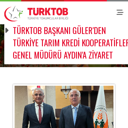
TÜRKTOB BAŞKANI GÜLER'DEN
TÜRKİYE TARIM KREDİ KOOPERATİFLE
GENEL MÜDÜRÜ AYDIN'A ZİYARET