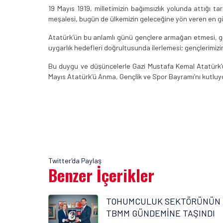
19 Mayıs 1919, milletimizin bağımsızlık yolunda attığı 
meşalesi, bugün de ülkemizin geleceğine yön veren en güç
Atatürk’ün bu anlamlı günü gençlere armağan etmesi, gen
uygarlık hedefleri doğrultusunda ilerlemesi; gençlerimizin
Bu duygu ve düşüncelerle Gazi Mustafa Kemal Atatürk’ü, 
Mayıs Atatürk’ü Anma, Gençlik ve Spor Bayramı’nı kutluy
Twitter'da Paylaş
Benzer İçerikler
TOHUMCULUK SEKTÖRÜNÜN 
TBMM GÜNDEMİNE TAŞINDI