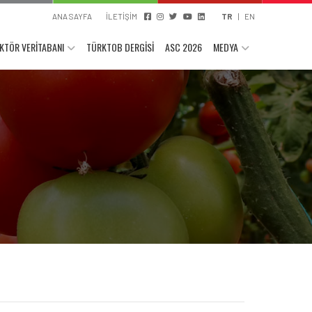
ANA SAYFA
İLETİŞİM
TR
|
EN
KTÖR VERİTABANI
TÜRKTOB DERGİSİ
ASC 2026
MEDYA