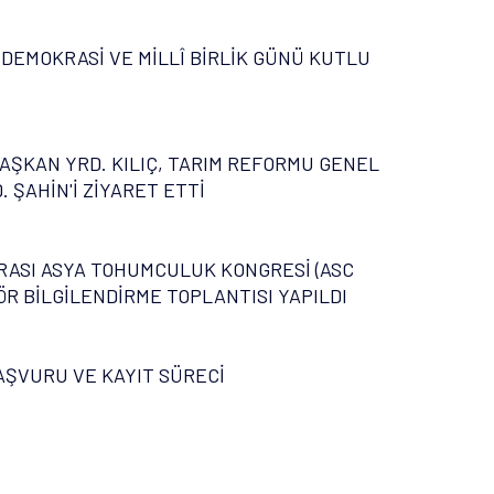
 DEMOKRASİ VE MİLLÎ BİRLİK GÜNÜ KUTLU
AŞKAN YRD. KILIÇ, TARIM REFORMU GENEL
 ŞAHİN'İ ZİYARET ETTİ
ASI ASYA TOHUMCULUK KONGRESİ (ASC
ÖR BİLGİLENDİRME TOPLANTISI YAPILDI
AŞVURU VE KAYIT SÜRECİ