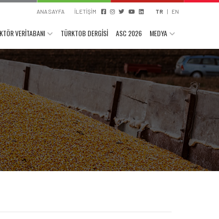
ANA SAYFA
İLETİŞİM
TR
|
EN
KTÖR VERİTABANI
TÜRKTOB DERGİSİ
ASC 2026
MEDYA