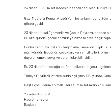
23 Nisan 1920, millet iradesinin tecelligâhı olan Türkiye Bü
Gazi Mustafa Kemal Atatürk’ün bu anlamlı günü tüm d
göstergesidir.
23 Nisan Ulusal Egemenlik ve Çocuk Bayramı, sadece bir b
Bu özel günde, çocuklarımızın yalnızca bilgiyle değil; top
Çünkü tarım, bir milletin bağımsızlık temelidir. Tıpkı ul
mümkündür. Bugünün çocukları, yarının çiftçileri, bilim in
duyulan emek, sevgi ve sorumluluk bilincidir.
Bu 23 Nisan’da toprağa bir fidan diken her çocuk, geleceğe
Türkiye Büyük Millet Meclisi’nin açılışının 105. yılında, 
Başta çocuklarımız olmak üzere tüm milletimizin 23 Nisan 
Yönetim Kurulu A.
Hacı Ömer Güler
Başkan