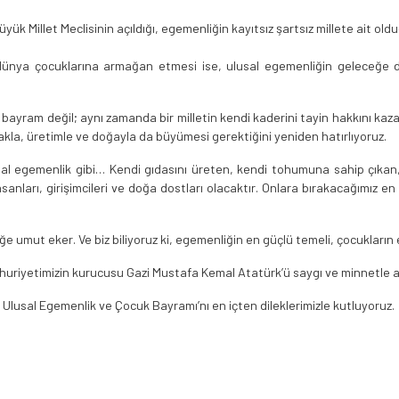
yük Millet Meclisinin açıldığı, egemenliğin kayıtsız şartsız millete ait old
ünya çocuklarına armağan etmesi ise, ulusal egemenliğin geleceğe d
ayram değil; aynı zamanda bir milletin kendi kaderini tayin hakkını kazan
rakla, üretimle ve doğayla da büyümesi gerektiğini yeniden hatırlıyoruz.
usal egemenlik gibi… Kendi gıdasını üreten, kendi tohumuna sahip çıkan, 
sanları, girişimcileri ve doğa dostları olacaktır. Onlara bırakacağımız en
 umut eker. Ve biz biliyoruz ki, egemenliğin en güçlü temeli, çocukların e
Cumhuriyetimizin kurucusu Gazi Mustafa Kemal Atatürk’ü saygı ve minnetle a
Ulusal Egemenlik ve Çocuk Bayramı’nı en içten dileklerimizle kutluyoruz.