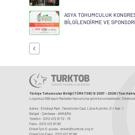
ASYA TOHUMCULUK KONGRESİ
BİLGİLENDİRME VE SPONSOR
Türkiye Tohumcular Birliği (TÜRKTOB) © 2007 - 2026 | Tüm Haklar
Logomuz 556 sayılı Markalar Kanunu'na göre korunmaktadır. Sitemizdeki
Adres : Ehlibeyt Mah. Tekstilciler Cad. Libra Kule No:21 / Kat: 1
Balgat - Çankaya - ANKARA
Telefon : 0312 472 81 72 - 73
Faks : 0312 472 81 93
Etiket İçin E-posta : etiket@turktob.org.tr
Etiket İçin Faks : 0312 472 81 96