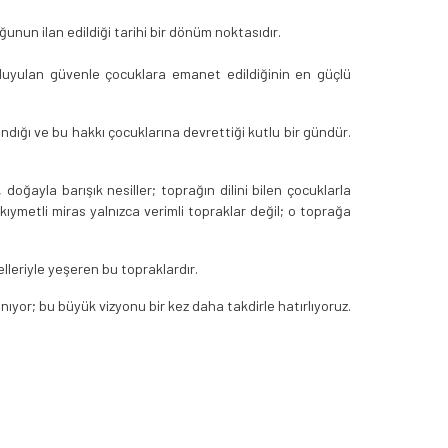
uğunun ilan edildiği tarihi bir dönüm noktasıdır.
uyulan güvenle çocuklara emanet edildiğinin en güçlü
dığı ve bu hakkı çocuklarına devrettiği kutlu bir gündür.
doğayla barışık nesiller; toprağın dilini bilen çocuklarla
 kıymetli miras yalnızca verimli topraklar değil; o toprağa
lleriyle yeşeren bu topraklardır.
nıyor; bu büyük vizyonu bir kez daha takdirle hatırlıyoruz.