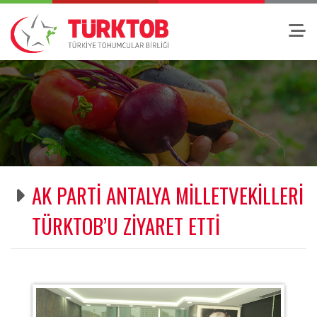
AK PARTİ ANTALYA MİLLETVEKİLLERİ
TÜRKTOB’U ZİYARET ETTİ