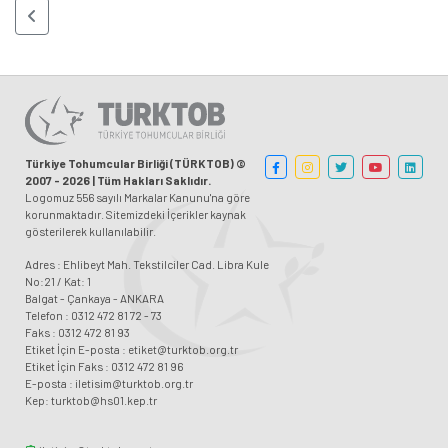
Türkiye Tohumcular Birliği (TÜRKTOB) ©
2007 - 2026 | Tüm Hakları Saklıdır.
Logomuz 556 sayılı Markalar Kanunu'na göre
korunmaktadır. Sitemizdeki İçerikler kaynak
gösterilerek kullanılabilir.
Adres : Ehlibeyt Mah. Tekstilciler Cad. Libra Kule
No:21 / Kat: 1
Balgat - Çankaya - ANKARA
Telefon : 0312 472 81 72 - 73
Faks : 0312 472 81 93
Etiket İçin E-posta : etiket@turktob.org.tr
Etiket İçin Faks : 0312 472 81 96
E-posta : iletisim@turktob.org.tr
Kep: turktob@hs01.kep.tr