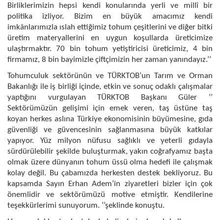
Birliklerimizin hepsi kendi konularında yerli ve millî bir
politika izliyor. Bizim en büyük amacımız kendi
imkânlarımızla ıslah ettiğimiz tohum çeşitlerini ve diğer bitki
üretim materyallerini en uygun koşullarda üreticimize
ulaştırmaktır. 70 bin tohum yetiştiricisi üreticimiz, 4 bin
firmamız, 8 bin bayimizle çiftçimizin her zaman yanındayız.’’
Tohumculuk sektörünün ve TÜRKTOB’un Tarım ve Orman
Bakanlığı ile iş birliği içinde, etkin ve sonuç odaklı çalışmalar
yaptığını vurgulayan TÜRKTOB Başkanı Güler ‘’
Sektörümüzün gelişimi için emek veren, taş üstüne taş
koyan herkes aslına Türkiye ekonomisinin büyümesine, gıda
güvenliği ve güvencesinin sağlanmasına büyük katkılar
yapıyor. Yüz milyon nüfusu sağlıklı ve yeterli gıdayla
sürdürülebilir şekilde buluşturmak, yakın coğrafyamız başta
olmak üzere dünyanın tohum üssü olma hedefi ile çalışmak
kolay değil. Bu çabamızda herkesten destek bekliyoruz. Bu
kapsamda Sayın Erhan Adem’in ziyaretleri bizler için çok
önemlidir ve sektörümüzü motive etmiştir. Kendilerine
teşekkürlerimi sunuyorum. ’’şeklinde konuştu.