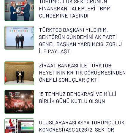
TOHUMCULUK SEKTÖRÜNÜN
FİNANSMAN TALEPLERİ TBMM
GÜNDEMİNE TAŞINDI
TÜRKTOB BAŞKANI YILDIRIM,
SEKTÖRÜN GÜNDEMİNİ AK PARTİ
GENEL BAŞKAN YARDIMCISI ZORLU
İLE PAYLAŞTI
ZİRAAT BANKASI İLE TÜRKTOB
HEYETİNİN KRİTİK GÖRÜŞMESİNDEN
ÖNEMLİ SONUÇLAR ÇIKTI
15 TEMMUZ DEMOKRASİ VE MİLLÎ
BİRLİK GÜNÜ KUTLU OLSUN
ULUSLARARASI ASYA TOHUMCULUK
KONGRESİ (ASC 2026) 2. SEKTÖR