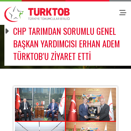
CHP TARIMDAN SORUMLU GENEL
BAŞKAN YARDIMCISI ERHAN ADEM
TÜRKTOB’U ZİYARET ETTİ