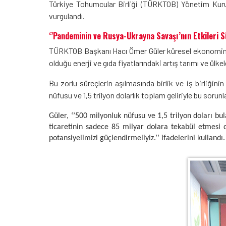
Türkiye Tohumcular Birliği (TÜRKTOB) Yönetim Kuru
vurgulandı.
‘’Pandeminin ve Rusya-Ukrayna Savaşı’nın Etkileri S
TÜRKTOB Başkanı Hacı Ömer Güler küresel ekonominin
olduğu enerji ve gıda fiyatlarındaki artış tarımı ve ülkel
Bu zorlu süreçlerin aşılmasında birlik ve iş birliği
nüfusu ve 1,5 trilyon dolarlık toplam geliriyle bu soru
Güler, ‘’500 milyonluk nüfusu ve 1,5 trilyon doları bu
ticaretinin sadece 85 milyar dolara tekabül etmesi 
potansiyelimizi güçlendirmeliyiz.’’ ifadelerini kullandı.