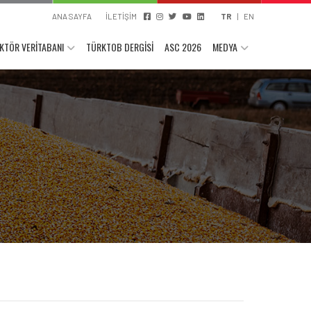
ANA SAYFA
İLETİŞİM
TR
|
EN
KTÖR VERİTABANI
TÜRKTOB DERGİSİ
ASC 2026
MEDYA