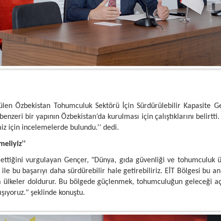
len Özbekistan Tohumculuk Sektörü İçin Sürdürülebilir Kapasite Gel
enzeri bir yapının Özbekistan’da kurulması için çalıştıklarını belirtti
z için incelemelerde bulundu.’’ dedi.
eliyiz’’
ettiğini vurgulayan Gençer, "Dünya, gıda güvenliği ve tohumculuk ü
i ile bu başarıyı daha sürdürebilir hale getirebiliriz. EİT Bölgesi bu
a ülkeler doldurur. Bu bölgede güçlenmek, tohumculuğun geleceği a
ışıyoruz." şeklinde konuştu.