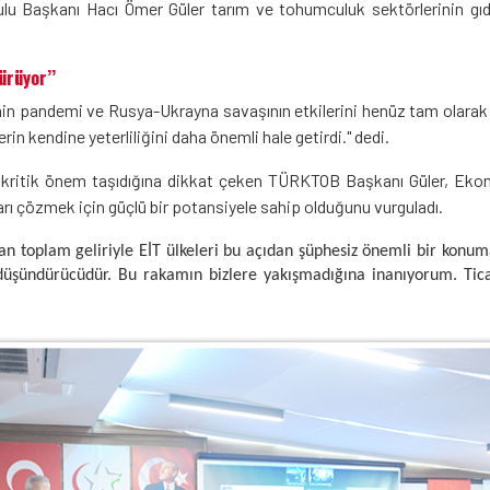
lu Başkanı Hacı Ömer Güler tarım ve tohumculuk sektörlerinin gı
ürüyor’’
 pandemi ve Rusya-Ukrayna savaşının etkilerini henüz tam olarak a
erin kendine yeterliliğini daha önemli hale getirdi." dedi.
nin kritik önem taşıdığına dikkat çeken TÜRKTOB Başkanı Güler, Ekono
nları çözmek için güçlü bir potansiyele sahip olduğunu vurguladı.
lan toplam geliriyle EİT ülkeleri bu açıdan şüphesiz önemli bir konuma 
düşündürücüdür. Bu rakamın bizlere yakışmadığına inanıyorum. Ticar