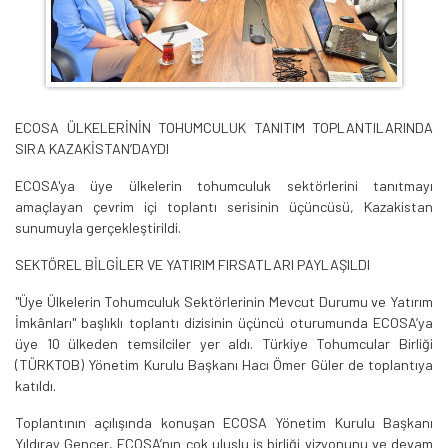
ECOSA ÜLKELERİNİN TOHUMCULUK TANITIM TOPLANTILARINDA
SIRA KAZAKİSTAN’DAYDI
ECOSA'ya üye ülkelerin tohumculuk sektörlerini tanıtmayı
amaçlayan çevrim içi toplantı serisinin üçüncüsü, Kazakistan
sunumuyla gerçekleştirildi.
SEKTÖREL BİLGİLER VE YATIRIM FIRSATLARI PAYLAŞILDI
"Üye Ülkelerin Tohumculuk Sektörlerinin Mevcut Durumu ve Yatırım
İmkânları" başlıklı toplantı dizisinin üçüncü oturumunda ECOSA’ya
üye 10 ülkeden temsilciler yer aldı. Türkiye Tohumcular Birliği
(TÜRKTOB) Yönetim Kurulu Başkanı Hacı Ömer Güler de toplantıya
katıldı.
Toplantının açılışında konuşan ECOSA Yönetim Kurulu Başkanı
Yıldıray Gençer, ECOSA’nın çok uluslu iş birliği vizyonunu ve devam