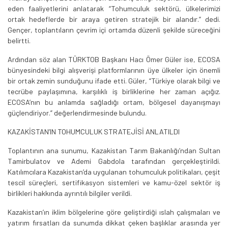
eden faaliyetlerini anlatarak “Tohumculuk sektörü, ülkelerimizi
ortak hedeflerde bir araya getiren stratejik bir alandır.” dedi.
Gençer, toplantıların çevrim içi ortamda düzenli şekilde süreceğini
belirtti.
Ardından söz alan TÜRKTOB Başkanı Hacı Ömer Güler ise, ECOSA
bünyesindeki bilgi alışverişi platformlarının üye ülkeler için önemli
bir ortak zemin sunduğunu ifade etti. Güler, “Türkiye olarak bilgi ve
tecrübe paylaşımına, karşılıklı iş birliklerine her zaman açığız.
ECOSA’nın bu anlamda sağladığı ortam, bölgesel dayanışmayı
güçlendiriyor.” değerlendirmesinde bulundu.
KAZAKİSTAN’IN TOHUMCULUK STRATEJİSİ ANLATILDI
Toplantının ana sunumu, Kazakistan Tarım Bakanlığı’ndan Sultan
Tamirbulatov ve Ademi Gabdola tarafından gerçekleştirildi.
Katılımcılara Kazakistan’da uygulanan tohumculuk politikaları, çeşit
tescil süreçleri, sertifikasyon sistemleri ve kamu-özel sektör iş
birlikleri hakkında ayrıntılı bilgiler verildi.
Kazakistan’ın iklim bölgelerine göre geliştirdiği ıslah çalışmaları ve
yatırım fırsatları da sunumda dikkat çeken başlıklar arasında yer