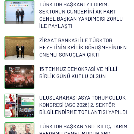
TÜRKTOB BAŞKANI YILDIRIM,
SEKTÖRÜN GÜNDEMİNİ AK PARTİ
GENEL BAŞKAN YARDIMCISI ZORLU
İLE PAYLAŞTI
ZİRAAT BANKASI İLE TÜRKTOB
HEYETİNİN KRİTİK GÖRÜŞMESİNDEN
ÖNEMLİ SONUÇLAR ÇIKTI
15 TEMMUZ DEMOKRASİ VE MİLLÎ
BİRLİK GÜNÜ KUTLU OLSUN
ULUSLARARASI ASYA TOHUMCULUK
KONGRESİ (ASC 2026) 2. SEKTÖR
BİLGİLENDİRME TOPLANTISI YAPILDI
TÜRKTOB BAŞKAN YRD. KILIÇ, TARIM
REFORMU GENEL MÜDÜR YRD.