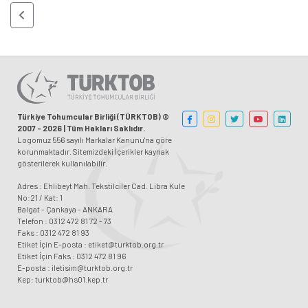
Türkiye Tohumcular Birliği (TÜRKTOB) ©
2007 - 2026 | Tüm Hakları Saklıdır.
Logomuz 556 sayılı Markalar Kanunu'na göre
korunmaktadır. Sitemizdeki İçerikler kaynak
gösterilerek kullanılabilir.
Adres : Ehlibeyt Mah. Tekstilciler Cad. Libra Kule
No:21 / Kat: 1
Balgat - Çankaya - ANKARA
Telefon : 0312 472 81 72 - 73
Faks : 0312 472 81 93
Etiket İçin E-posta : etiket@turktob.org.tr
Etiket İçin Faks : 0312 472 81 96
E-posta : iletisim@turktob.org.tr
Kep: turktob@hs01.kep.tr