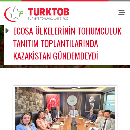
ECOSA ÜLKELERİNİN TOHUMCULUK
TANITIM TOPLANTILARINDA
KAZAKİSTAN GÜNDEMDEYDİ