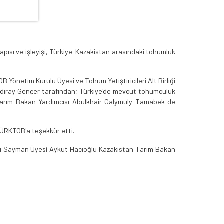
pısı ve işleyişi, Türkiye-Kazakistan arasındaki tohumluk
önetim Kurulu Üyesi ve Tohum Yetiştiricileri Alt Birliği
ıldıray Gençer tarafından; Türkiye'de mevcut tohumculuk
an Tarım Bakan Yardımcısı Abulkhair Galymuly Tamabek de
 TÜRKTOB'a teşekkür etti.
rulu Sayman Üyesi Aykut Hacıoğlu Kazakistan Tarım Bakan