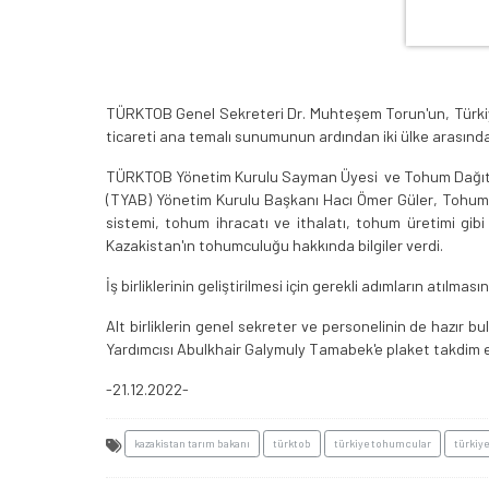
TÜRKTOB Genel Sekreteri Dr. Muhteşem Torun'un, Türkiye 
ticareti ana temalı sunumunun ardından iki ülke arasında
TÜRKTOB Yönetim Kurulu Sayman Üyesi ve Tohum Dağıtıcıla
(TYAB) Yönetim Kurulu Başkanı Hacı Ömer Güler, Tohum S
sistemi, tohum ihracatı ve ithalatı, tohum üretimi gib
Kazakistan'ın tohumculuğu hakkında bilgiler verdi.
İş birliklerinin geliştirilmesi için gerekli adımların atı
Alt birliklerin genel sekreter ve personelinin de hazı
Yardımcısı Abulkhair Galymuly Tamabek'e plaket takdim e
-21.12.2022-
kazakistan tarım bakanı
türktob
türkiye tohumcular
türkiye