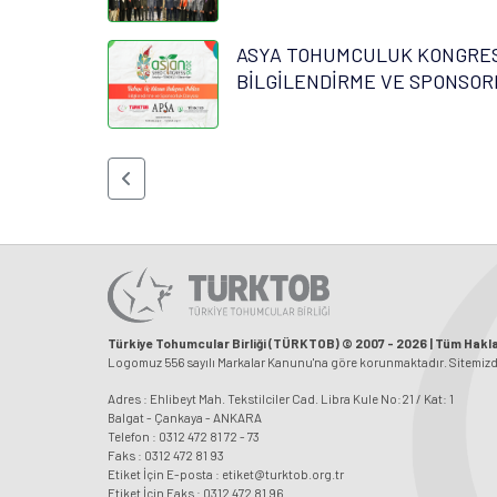
ASYA TOHUMCULUK KONGRESİ
BİLGİLENDİRME VE SPONSOR
Türkiye Tohumcular Birliği (TÜRKTOB) © 2007 - 2026 | Tüm Haklar
Logomuz 556 sayılı Markalar Kanunu'na göre korunmaktadır. Sitemizdeki
Adres : Ehlibeyt Mah. Tekstilciler Cad. Libra Kule No:21 / Kat: 1
Balgat - Çankaya - ANKARA
Telefon : 0312 472 81 72 - 73
Faks : 0312 472 81 93
Etiket İçin E-posta : etiket@turktob.org.tr
Etiket İçin Faks : 0312 472 81 96