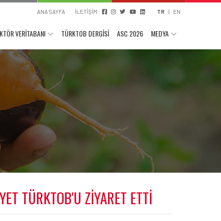
ANA SAYFA
İLETİŞİM
TR
|
EN
KTÖR VERİTABANI
TÜRKTOB DERGİSİ
ASC 2026
MEDYA
ET TÜRKTOB'U ZİYARET ETTİ