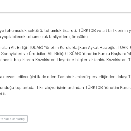
tohumculuk sektörü, tohumluk ticareti, TÜRKTOB ve alt birliklerinin ya
 yapılabilecek tohumculuk faaliyetleri görüşüldü.
rı Alt Birliği (TODAB) Yönetim Kurulu Başkanı Aykut Hacıoğlu, TÜRKTOB Y
anayicileri ve Üreticileri Alt Birliği (TSÜAB) Yönetim Kurulu Başkanı Y
i önemli başlıklarda Kazakistan Heyetine bilgiler aktarıldı. Kazakist
lmasına devam edileceğini ifade eden Tamabek, misafirperverliğinden dolayı
r bulunduğu toplantıda fikir alışverişinin ardından TÜRKTOB Yönetim Ku
tti.
 tohumcular birliği