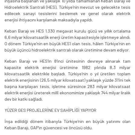
inşasına başlanan ve yaklaşık 10 yılda tamamlanan Keban Barajı ve
Hidroelektrik Santrali (HES), Türkiye'nin mevcut ve gelecekte tesis
edilecek sanayi tesislerini beslemek ve genel olarak elektrik
enerjisi ihtiyacını karşılamak maksadıyla yapıldı.
Keban Barajı ve HES 1.330 megavat kurulu gücü ve yıllık ortalama
6,6 milyar kilovatsaatlik enerji üretim kapasitesiyle işletmeye alındı.
O dönem Türkiye'nin en büyük HES'i olan tesis, hâlen Türkiye'nin en
büyük üçüncü hidroelektrik santralı olarak üretimine devam ediyor.
Keban Barajı ve HES'in 8'inci ünitesinin devreye alınarak tam
kapasite elektrik enerjisi üretimine 1982 yılında 8,3 milyar
kilovatsaatlik elektrikle başladı. Türkiye'nin o yıl üretilen toplam
elektrik enerjisinin (26,5 milyar kilovatsaat) yaklaşık yüzde 31'ini tek
başına karşılayan tesis, işletme süresince 283 milyar kilovatsaat
elektrik enerjisi üreterek millî ekonomimize yaklaşık 744 milyar liralık
dev bir katkı sağladı.
YÜZER GES PROJELERİNE EV SAHİPLİĞİ YAPIYOR
İnşa edildiği dönem itibarıyla Türkiye'nin en büyük yatırımı olan
Keban Barajı, GAP'ın güvencesi ve öncüsü oldu.