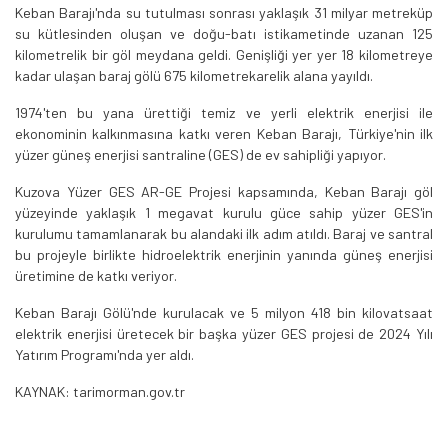
Keban Barajı'nda su tutulması sonrası yaklaşık 31 milyar metreküp
su kütlesinden oluşan ve doğu-batı istikametinde uzanan 125
kilometrelik bir göl meydana geldi. Genişliği yer yer 18 kilometreye
kadar ulaşan baraj gölü 675 kilometrekarelik alana yayıldı.
1974'ten bu yana ürettiği temiz ve yerli elektrik enerjisi ile
ekonominin kalkınmasına katkı veren Keban Barajı, Türkiye'nin ilk
yüzer güneş enerjisi santraline (GES) de ev sahipliği yapıyor.
Kuzova Yüzer GES AR-GE Projesi kapsamında, Keban Barajı göl
yüzeyinde yaklaşık 1 megavat kurulu güce sahip yüzer GES'in
kurulumu tamamlanarak bu alandaki ilk adım atıldı. Baraj ve santral
bu projeyle birlikte hidroelektrik enerjinin yanında güneş enerjisi
üretimine de katkı veriyor.
Keban Barajı Gölü'nde kurulacak ve 5 milyon 418 bin kilovatsaat
elektrik enerjisi üretecek bir başka yüzer GES projesi de 2024 Yılı
Yatırım Programı'nda yer aldı.
KAYNAK: tarimorman.gov.tr