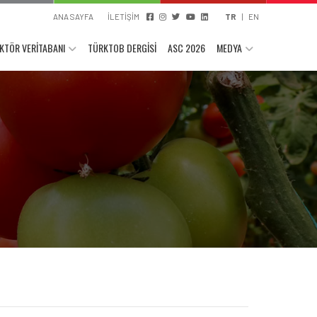
ANA SAYFA
İLETİŞİM
TR
|
EN
KTÖR VERİTABANI
TÜRKTOB DERGİSİ
ASC 2026
MEDYA