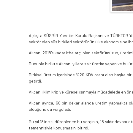
Açılışta SÜSBİR Yönetim Kurulu Başkanı ve TÜRKTOB Yöne
sektör olan süs bitkileri sektörünün ülke ekonomisine ihrac
Akcan, 2018’e kadar ithalatçı olan sektörümüzün, üretimler
Bununla birlikte Akcan, yıllara sair üretim yapan ve bu üre
Bitkisel üretim içerisinde %20 KDV oranı olan başka bir 
getirdi.
Akcan, iklim krizi ve küresel ısınmayla mücadelede en öne
Akcan ayrıca, 60 bin dekar alanda üretim yapmakta ola
olduğunu da vurguladı.
Bu yıl 18'incisi düzenlenen bu serginin, 18 yıldır devam
temennisiyle konuşmasını bitirdi.