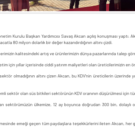
tim Kurulu Başkan Yardımcısı Savaş Akcan açılış konuşması yaptı. Akca
atla 80 milyon dolarlık bir değer kazandırdığının altını çizdi.
imizin kalitesindeki artış ve ürünlerimizin dünya pazarlarında talep görme
tim için yıllar içerisinde ciddi yatırım maliyetleri olan üreticilerimizin e
sektör olmadığının altını çizen Akcan, bu KDV’nin üreticilerin üzerinde y
mli sektör olan süs bitkileri sektörünün KDV oranının düşürülmesi için tüm
n sektörümüzün ülkemize, 12 ay boyunca doğrudan 300 bin, dolaylı ol
 etmesinde emeği geçen tüm paydaşlara teşekkürlerini ileten Akcan, her ge