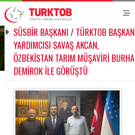
SÜSBİR BAŞKANI / TÜRKTOB BAŞKAN
YARDIMCISI SAVAŞ AKCAN,
ÖZBEKİSTAN TARIM MÜŞAVİRİ BURH
DEMİROK İLE GÖRÜŞTÜ