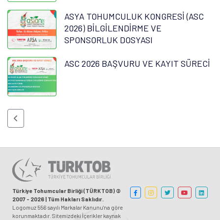
ASYA TOHUMCULUK KONGRESİ (ASC
2026) BİLGİLENDİRME VE
SPONSORLUK DOSYASI
ASC 2026 BAŞVURU VE KAYIT SÜRECİ
Türkiye Tohumcular Birliği (TÜRKTOB) ©
2007 - 2026 | Tüm Hakları Saklıdır.
Logomuz 556 sayılı Markalar Kanunu'na göre
korunmaktadır. Sitemizdeki İçerikler kaynak