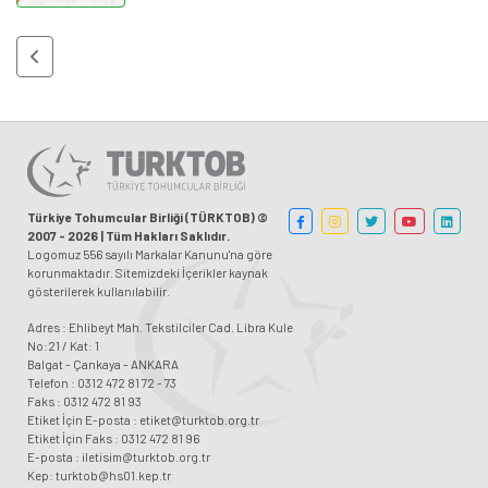
Türkiye Tohumcular Birliği (TÜRKTOB) ©
2007 - 2026 | Tüm Hakları Saklıdır.
Logomuz 556 sayılı Markalar Kanunu'na göre
korunmaktadır. Sitemizdeki İçerikler kaynak
gösterilerek kullanılabilir.
Adres : Ehlibeyt Mah. Tekstilciler Cad. Libra Kule
No:21 / Kat: 1
Balgat - Çankaya - ANKARA
Telefon : 0312 472 81 72 - 73
Faks : 0312 472 81 93
Etiket İçin E-posta : etiket@turktob.org.tr
Etiket İçin Faks : 0312 472 81 96
E-posta : iletisim@turktob.org.tr
Kep: turktob@hs01.kep.tr