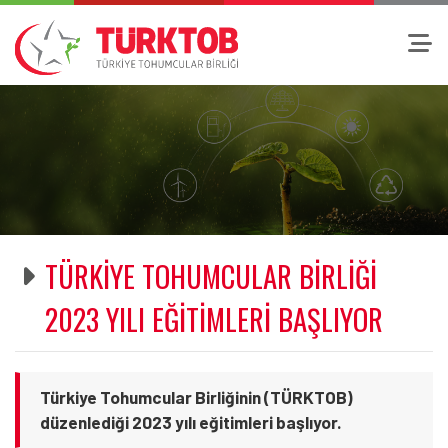
TÜRKİYE TOHUMCULAR BİRLİĞİ
2023 YILI EĞİTİMLERİ BAŞLIYOR
Türkiye Tohumcular Birliğinin (TÜRKTOB)
düzenlediği 2023 yılı eğitimleri başlıyor.