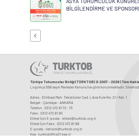
ASYA TOHUMCULUK KONGRESİ
BİLGİLENDİRME VE SPONSOR
Türkiye Tohumcular Birliği (TÜRKTOB) © 2007 - 2026 | Tüm Haklar
Logomuz 556 sayılı Markalar Kanunu'na göre korunmaktadır. Sitemizdeki
Adres : Ehlibeyt Mah. Tekstilciler Cad. Libra Kule No:21 / Kat: 1
Balgat - Çankaya - ANKARA
Telefon : 0312 472 81 72 - 73
Faks : 0312 472 81 93
Etiket İçin E-posta : etiket@turktob.org.tr
Etiket İçin Faks : 0312 472 81 96
E-posta : iletisim@turktob.org.tr
Kep: turktob@hs01.kep.tr