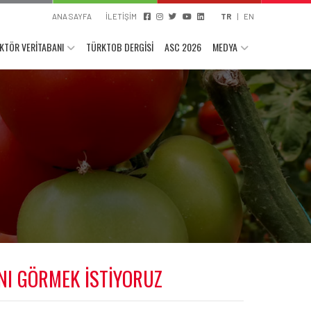
ANA SAYFA
İLETİŞİM
TR
|
EN
KTÖR VERİTABANI
TÜRKTOB DERGİSİ
ASC 2026
MEDYA
NI GÖRMEK İSTİYORUZ