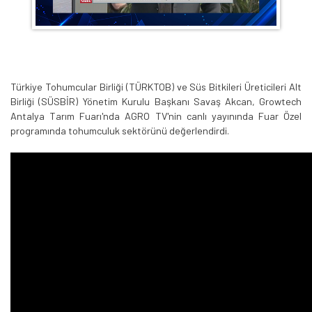
Türkiye Tohumcular Birliği (TÜRKTOB) ve Süs Bitkileri Üreticileri Alt
Birliği (SÜSBİR) Yönetim Kurulu Başkanı Savaş Akcan, Growtech
Antalya Tarım Fuarı'nda AGRO TV'nin canlı yayınında Fuar Özel
programında tohumculuk sektörünü değerlendirdi.