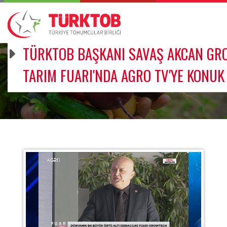
TÜRKTOB BAŞKANI SAVAŞ AKCAN GR
TARIM FUARI'NDA AGRO TV'YE KONUK