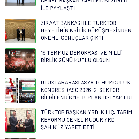
GENEL BAŞKAN YARDIMCISI ZORLU
İLE PAYLAŞTI
ZİRAAT BANKASI İLE TÜRKTOB
HEYETİNİN KRİTİK GÖRÜŞMESİNDEN
ÖNEMLİ SONUÇLAR ÇIKTI
15 TEMMUZ DEMOKRASİ VE MİLLÎ
BİRLİK GÜNÜ KUTLU OLSUN
ULUSLARARASI ASYA TOHUMCULUK
KONGRESİ (ASC 2026) 2. SEKTÖR
BİLGİLENDİRME TOPLANTISI YAPILDI
TÜRKTOB BAŞKAN YRD. KILIÇ, TARIM
REFORMU GENEL MÜDÜR YRD.
ŞAHİN'İ ZİYARET ETTİ