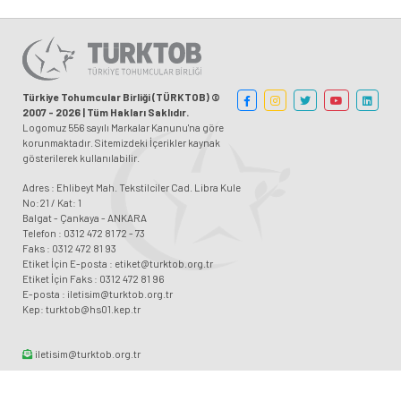
Türkiye Tohumcular Birliği (TÜRKTOB) ©
2007 - 2026 | Tüm Hakları Saklıdır.
Logomuz 556 sayılı Markalar Kanunu'na göre
korunmaktadır. Sitemizdeki İçerikler kaynak
gösterilerek kullanılabilir.
Adres : Ehlibeyt Mah. Tekstilciler Cad. Libra Kule
No:21 / Kat: 1
Balgat - Çankaya - ANKARA
Telefon : 0312 472 81 72 - 73
Faks : 0312 472 81 93
Etiket İçin E-posta : etiket@turktob.org.tr
Etiket İçin Faks : 0312 472 81 96
E-posta : iletisim@turktob.org.tr
Kep: turktob@hs01.kep.tr
iletisim@turktob.org.tr