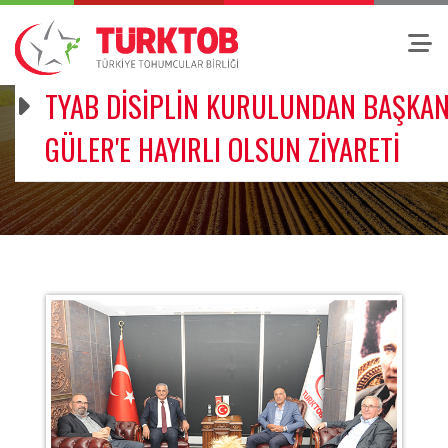
TYAB DİSİPLİN KURULUNDAN BAŞKA
GÜLER'E HAYIRLI OLSUN ZİYARETİ