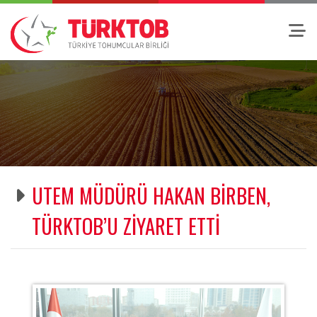
UTEM MÜDÜRÜ HAKAN BİRBEN,
TÜRKTOB’U ZİYARET ETTİ