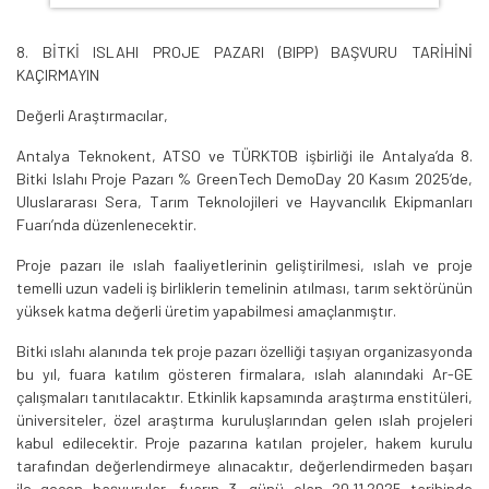
8. BİTKİ ISLAHI PROJE PAZARI (BIPP) BAŞVURU TARİHİNİ
KAÇIRMAYIN
Değerli Araştırmacılar,
Antalya Teknokent, ATSO ve TÜRKTOB işbirliği ile Antalya’da 8.
Bitki Islahı Proje Pazarı % GreenTech DemoDay 20 Kasım 2025’de,
Uluslararası Sera, Tarım Teknolojileri ve Hayvancılık Ekipmanları
Fuarı’nda düzenlenecektir.
Proje pazarı ile ıslah faaliyetlerinin geliştirilmesi, ıslah ve proje
temelli uzun vadeli iş birliklerin temelinin atılması, tarım sektörünün
yüksek katma değerli üretim yapabilmesi amaçlanmıştır.
Bitki ıslahı alanında tek proje pazarı özelliği taşıyan organizasyonda
bu yıl, fuara katılım gösteren firmalara, ıslah alanındaki Ar-GE
çalışmaları tanıtılacaktır. Etkinlik kapsamında araştırma enstitüleri,
üniversiteler, özel araştırma kuruluşlarından gelen ıslah projeleri
kabul edilecektir. Proje pazarına katılan projeler, hakem kurulu
tarafından değerlendirmeye alınacaktır, değerlendirmeden başarı
ile geçen başvurular, fuarın 3. günü olan 20.11.2025 tarihinde