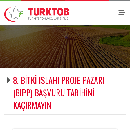
8. BİTKİ ISLAHI PROJE PAZARI
(BIPP) BAŞVURU TARİHİNİ
KAÇIRMAYIN