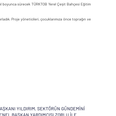
e yıl boyunca sürecek TÜRKTOB Yerel Çeşit Bahçesi Eğitim
adık. Proje yöneticileri, çocuklarımıza önce toprağın ve
AŞKANI YILDIRIM, SEKTÖRÜN GÜNDEMİNİ
ENEL BAŞKAN YARDIMCISI ZORLU İLE