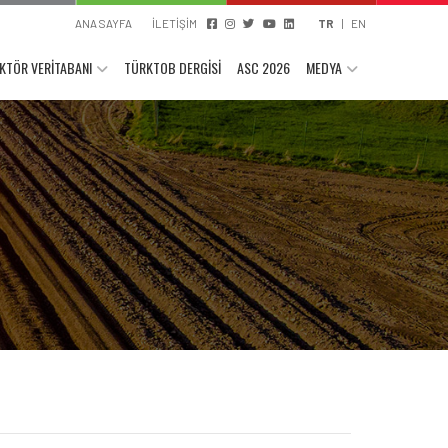
ANA SAYFA
İLETİŞİM
TR
|
EN
KTÖR VERİTABANI
TÜRKTOB DERGİSİ
ASC 2026
MEDYA