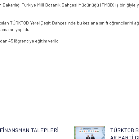
 Bakanlığı Türkiye Millî Botanik Bahçesi Müdürlüğü (TMBB) iş birliğiyl
an TÜRKTOB Yerel Çeşit Bahçesi’nde bu kez ana sınıfı öğrencilerini ağırl
maları yapıldı.
dan 451öğrenciye eğitim verildi.
FİNANSMAN TALEPLERİ
TÜRKTOB B
AK PARTİ G