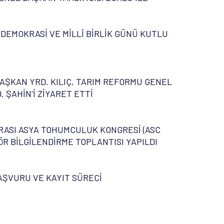
 DEMOKRASİ VE MİLLÎ BİRLİK GÜNÜ KUTLU
AŞKAN YRD. KILIÇ, TARIM REFORMU GENEL
 ŞAHİN'İ ZİYARET ETTİ
ASI ASYA TOHUMCULUK KONGRESİ (ASC
ÖR BİLGİLENDİRME TOPLANTISI YAPILDI
AŞVURU VE KAYIT SÜRECİ