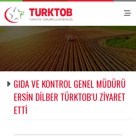
GIDA VE KONTROL GENEL MÜDÜRÜ
ERSİN DİLBER TÜRKTOB’U ZİYARET
ETTİ