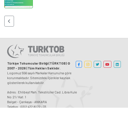
Türkiye Tohumcular Birliği (TÜRKTOB) ©
2007 - 2026 | Tüm Hakları Saklıdır.
Logomuz 556 sayılı Markalar Kanunu'na göre
korunmaktadır. Sitemizdeki İçerikler kaynak
gösterilerek kullanılabilir.
Adres : Ehlibeyt Mah. Tekstilciler Cad. Libra Kule
No:21 / Kat: 1
Balgat - Çankaya - ANKARA
Telefon : 0312 472 81 72 - 73
Faks : 0312 472 81 93
Etiket İçin E-posta : etiket@turktob.org.tr
Etiket İçin Faks : 0312 472 81 96
E-posta : iletisim@turktob.org.tr