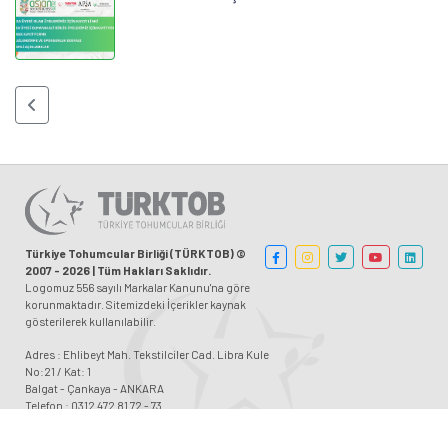
Türkiye Tohumcular Birliği (TÜRKTOB) ©
2007 - 2026 | Tüm Hakları Saklıdır.
Logomuz 556 sayılı Markalar Kanunu'na göre
korunmaktadır. Sitemizdeki İçerikler kaynak
gösterilerek kullanılabilir.
Adres : Ehlibeyt Mah. Tekstilciler Cad. Libra Kule
No:21 / Kat: 1
Balgat - Çankaya - ANKARA
Telefon : 0312 472 81 72 - 73
Faks : 0312 472 81 93
Etiket İçin E-posta : etiket@turktob.org.tr