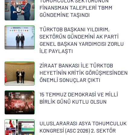
TOHUMCULUK SEKTÖRÜNÜN
FİNANSMAN TALEPLERİ TBMM
GÜNDEMİNE TAŞINDI
TÜRKTOB BAŞKANI YILDIRIM,
SEKTÖRÜN GÜNDEMİNİ AK PARTİ
GENEL BAŞKAN YARDIMCISI ZORLU
İLE PAYLAŞTI
ZİRAAT BANKASI İLE TÜRKTOB
HEYETİNİN KRİTİK GÖRÜŞMESİNDEN
ÖNEMLİ SONUÇLAR ÇIKTI
15 TEMMUZ DEMOKRASİ VE MİLLÎ
BİRLİK GÜNÜ KUTLU OLSUN
ULUSLARARASI ASYA TOHUMCULUK
KONGRESİ (ASC 2026) 2. SEKTÖR