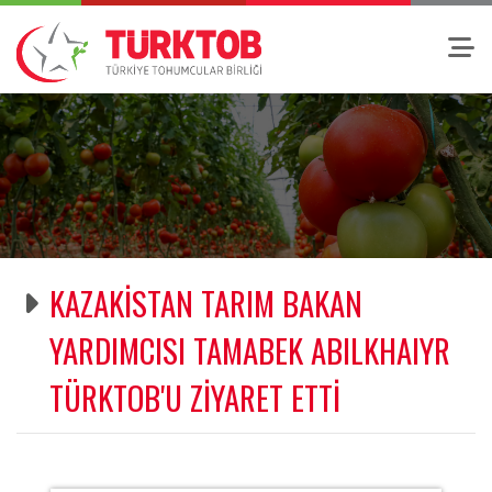
KAZAKİSTAN TARIM BAKAN
YARDIMCISI TAMABEK ABILKHAIYR
TÜRKTOB'U ZİYARET ETTİ