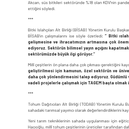
Akcan, süs bitkileri sektöründe %18 olan KDV’nin pandem
ettiğini söyledi.
***
Bitki Islahçıları Alt Birliği (BİSAB) Yönetim Kurulu Baş
BİSAB’ın çalışmalarını ise söyle özetledi;
‘’ Bitki ısl
gelişmesine ve ihracatımızın artmasına çok önemli
ediyoruz. Sektörün bilimsel yayın açığını kapatmak 
sektörümüzde büyük ilgi görüyor.’’
Millî çeşitlerin ön plana daha çok çıkması gerektiğini k
geliştirilmesi için kamunun, özel sektörün ve ünive
daha çok yönlendirmesini talep ediyoruz. Güdümlü v
vadeli projelerle çalışmak için TAGEM başta olmak ü
***
Tohum Dağıtıcıları Alt Birliği (TODAB) Yönetim Kurul
sahadaki tarımsal yayımcı olarak değerlendirdiklerini kay
Yeni tarım tekniklerinin sahada uygulanması için eğit
Hacıoğlu, millî tohum çeşitlerinin üreticiler tarafından dah