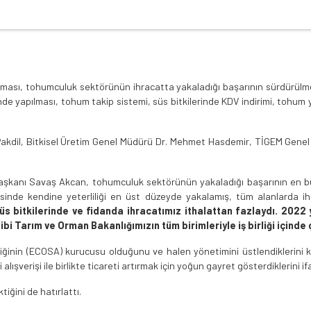
tırılması, tohumculuk sektörünün ihracatta yakaladığı başarının sürdürü
de yapılması, tohum takip sistemi, süs bitkilerinde KDV indirimi, tohum ye
Pakdil, Bitkisel Üretim Genel Müdürü Dr. Mehmet Hasdemir, TİGEM Genel
aşkanı Savaş Akcan, tohumculuk sektörünün yakaladığı başarının en b
sinde kendine yeterliliği en üst düzeyde yakalamış, tüm alanlarda ihr
süs bitkilerinde ve fidanda ihracatımız ithalattan fazlaydı. 2022 y
bi Tarım ve Orman Bakanlığımızın tüm birimleriyle iş birliği içind
liğinin (ECOSA) kurucusu olduğunu ve halen yönetimini üstlendiklerini
 alışverişi ile birlikte ticareti artırmak için yoğun gayret gösterdiklerini if
ğini de hatırlattı.