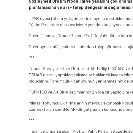
Sözleşmeli Üretim Modeli’ni ve yasasını çok önemsi
planlamasına ve arz- talep dengesinin sağlanmasına
TYAB üyesi tohum yetiştiricilerinin ayrıca desteklenmesi
Eğitim Projesi’ne ocak ayı içinde yeniden başlayacakların
Güler, Tarım ve Orman Bakanı Prof. Dr. Vahit Kirişci’den bu 
Güler ayrıca millî çeşitlerin sahadan talep görmesini sa
***
Tohum Sanayicileri ve Üreticileri Alt Birliği (TSÜAB) ve
TSÜAB olarak yaptıkları çalışmalar hakkında kısaca bilgi 
olduklarını, Tohumculuk Kanununun yenilenmesinin de bu
TÜRKTOB ve Alt Birlik seçimlerinin 2 yılda bir yapıldığını
Yılmaz, tohumculuk firmalarının mevcut ekonomik koşull
özel sektörün özellikle AR-GE çalışmaları konusunda birb
***
Tarım ve Orman Bakanı Prof. Dr. Vahit Kirişci ise özetle ş