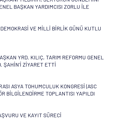
ENEL BAŞKAN YARDIMCISI ZORLU İLE
 DEMOKRASİ VE MİLLÎ BİRLİK GÜNÜ KUTLU
AŞKAN YRD. KILIÇ, TARIM REFORMU GENEL
 ŞAHİN'İ ZİYARET ETTİ
ASI ASYA TOHUMCULUK KONGRESİ (ASC
ÖR BİLGİLENDİRME TOPLANTISI YAPILDI
AŞVURU VE KAYIT SÜRECİ