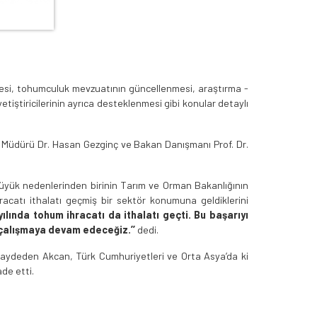
lmesi, tohumculuk mevzuatının güncellenmesi, araştırma -
tiştiricilerinin ayrıca desteklenmesi gibi konular detaylı
 Müdürü Dr. Hasan Gezginç ve Bakan Danışmanı Prof. Dr.
üyük nedenlerinden birinin Tarım ve Orman Bakanlığının
acatı ithalatı geçmiş bir sektör konumuna geldiklerini
ılında tohum ihracatı da ithalatı geçti. Bu başarıyı
e çalışmaya devam edeceğiz.’’
dedi.
 kaydeden Akcan, Türk Cumhuriyetleri ve Orta Asya’da ki
ade etti.