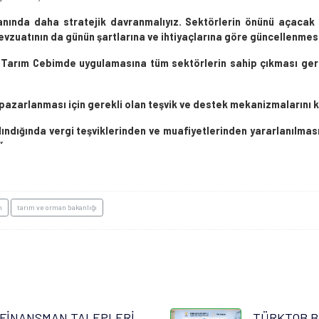
lanında daha stratejik davranmalıyız. Sektörlerin önünü açaca
vzuatının da günün şartlarına ve ihtiyaçlarına göre güncellenmesi
 Tarım Cebimde uygulamasına tüm sektörlerin sahip çıkması gerek
ve pazarlanması için gerekli olan teşvik ve destek mekanizmalarını k
alındığında vergi teşviklerinden ve muafiyetlerinden yararlanılma
’
n
tarım ve orman bakanlığı
FİNANSMAN TALEPLERİ
TÜRKTOB B