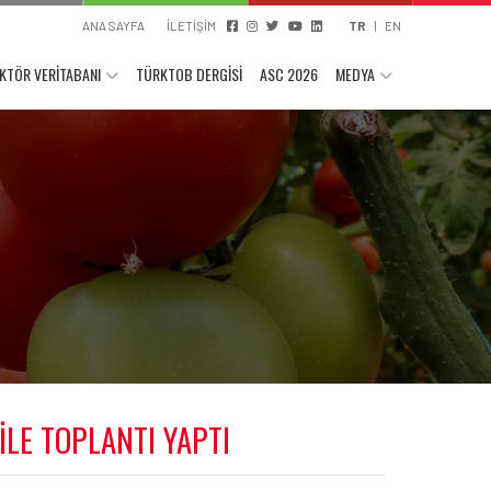
ANA SAYFA
İLETİŞİM
TR
|
EN
KTÖR VERİTABANI
TÜRKTOB DERGİSİ
ASC 2026
MEDYA
İLE TOPLANTI YAPTI