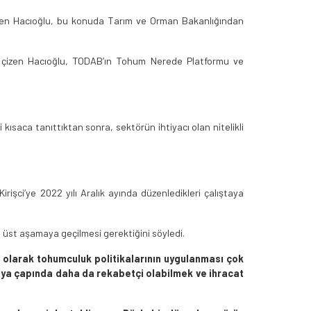
leyen Hacıoğlu, bu konuda Tarım ve Orman Bakanlığından
nı çizen Hacıoğlu, TODAB’ın Tohum Nerede Platformu ve
kısaca tanıttıktan sonra, sektörün ihtiyacı olan nitelikli
işci’ye 2022 yılı Aralık ayında düzenledikleri çalıştaya
 üst aşamaya geçilmesi gerektiğini söyledi.
ı olarak tohumculuk politikalarının uygulanması çok
ünya çapında daha da rekabetçi olabilmek ve ihracat