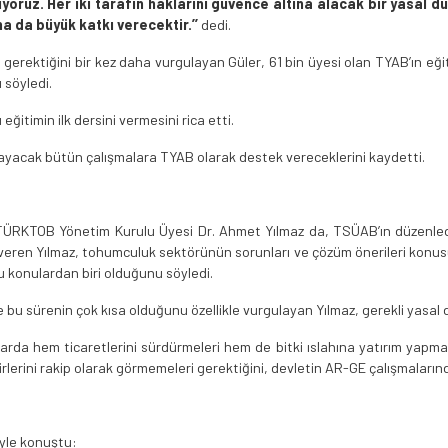
yoruz. Her iki tarafın haklarını güvence altına alacak bir yasal 
 da büyük katkı verecektir.’’
dedi.
 gerektiğini bir kez daha vurgulayan Güler, 61 bin üyesi olan TYAB’ın eği
ı söyledi.
eğitimin ilk dersini vermesini rica etti.
ğlayacak bütün çalışmalara TYAB olarak destek vereceklerini kaydetti.
 TÜRKTOB Yönetim Kurulu Üyesi Dr. Ahmet Yılmaz da, TSÜAB’ın düzenlediği
veren Yılmaz, tohumculuk sektörünün sorunları ve çözüm önerileri konusun
 konulardan biri olduğunu söyledi.
 ve bu sürenin çok kısa olduğunu özellikle vurgulayan Yılmaz, gerekli yasal
arda hem ticaretlerini sürdürmeleri hem de bitki ıslahına yatırım yapm
irlerini rakip olarak görmemeleri gerektiğini, devletin AR-GE çalışmaları
öyle konuştu: