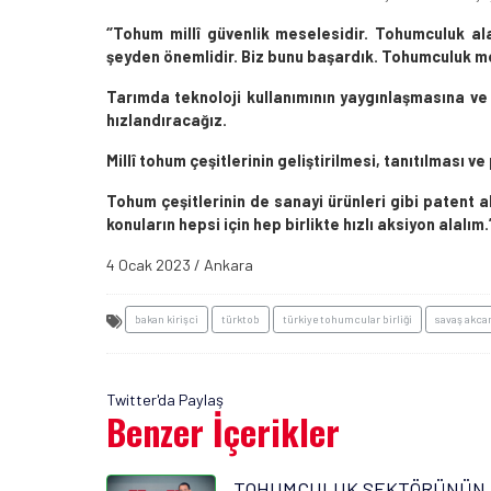
‘’Tohum millî güvenlik meselesidir. Tohumculuk a
şeyden önemlidir. Biz bunu başardık. Tohumculuk me
Tarımda teknoloji kullanımının yaygınlaşmasına ve
hızlandıracağız.
Millî tohum çeşitlerinin geliştirilmesi, tanıtılması 
Tohum çeşitlerinin de sanayi ürünleri gibi patent 
konuların hepsi için hep birlikte hızlı aksiyon alalım.’
4 Ocak 2023 / Ankara
bakan kirişci
türktob
türkiye tohumcular birliği
savaş akca
Twitter'da Paylaş
Benzer İçerikler
TOHUMCULUK SEKTÖRÜNÜN 