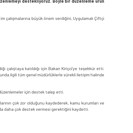
düzenlemeyi destekliyoruz. Böyle bir düzenleme ürün
tim çalışmalarına büyük önem verdiğini, Uygulamalı Çiftçi
 çalıştaya katıldığı için Bakan Kiriçci’ye teşekkür etti.
da ilgili tüm genel müdürlüklerle sürekli iletişim halinde
 düzenlemeler için destek talep etti.
alarının çok zor olduğunu kaydederek, kamu kurumları ve
nda daha çok destek vermesi gerektiğini kaydetti.