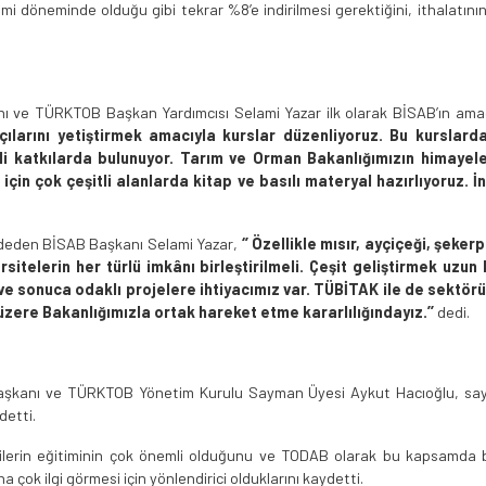
i döneminde olduğu gibi tekrar %8’e indirilmesi gerektiğini, ithalatının
kanı ve TÜRKTOB Başkan Yardımcısı Selami Yazar ilk olarak BİSAB’ın amaçla
ahçılarını yetiştirmek amacıyla kurslar düzenliyoruz. Bu kurslard
 katkılarda bulunuyor. Tarım ve Orman Bakanlığımızın himayeler
için çok çeşitli alanlarda kitap ve basılı materyal hazırlıyoruz. İ
aydeden BİSAB Başkanı Selami Yazar,
‘’ Özellikle mısır, ayçiçeği, şeker
rsitelerin her türlü imkânı birleştirilmeli. Çeşit geliştirmek uzun
e sonuca odaklı projelere ihtiyacımız var. TÜBİTAK ile de sektör
zere Bakanlığımızla ortak hareket etme kararlılığındayız.’’
dedi.
u Başkanı ve TÜRKTOB Yönetim Kurulu Sayman Üyesi Aykut Hacıoğlu, sa
detti.
icilerin eğitiminin çok önemli olduğunu ve TODAB olarak bu kapsamda b
a çok ilgi görmesi için yönlendirici olduklarını kaydetti.