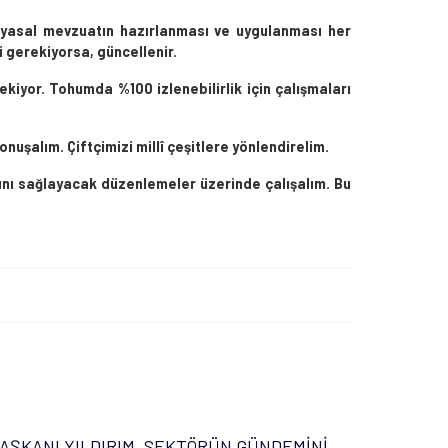
k yasal mevzuatın hazırlanması ve uygulanması her
 gerekiyorsa, güncellenir.
iyor. Tohumda %100 izlenebilirlik için çalışmaları
onuşalım. Çiftçimizi millî çeşitlere yönlendirelim.
sını sağlayacak düzenlemeler üzerinde çalışalım. Bu
AŞKANI YILDIRIM, SEKTÖRÜN GÜNDEMİNİ