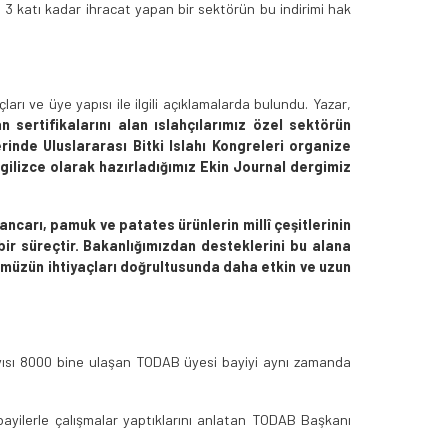
 3 katı kadar ihracat yapan bir sektörün bu indirimi hak
rı ve üye yapısı ile ilgili açıklamalarda bulundu. Yazar,
an sertifikalarını alan ıslahçılarımız özel sektörün
inde Uluslararası Bitki Islahı Kongreleri organize
ngilizce olarak hazırladığımız Ekin Journal dergimiz
pancarı, pamuk ve patates ürünlerin millî çeşitlerinin
 bir süreçtir. Bakanlığımızdan desteklerini bu alana
ümüzün ihtiyaçları doğrultusunda daha etkin ve uzun
yısı 8000 bine ulaşan TODAB üyesi bayiyi aynı zamanda
ayilerle çalışmalar yaptıklarını anlatan TODAB Başkanı