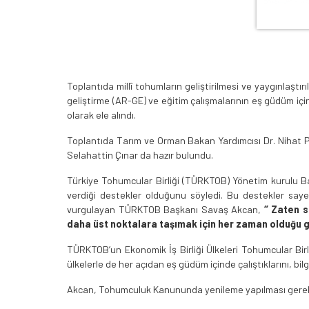
Toplantıda millî tohumların geliştirilmesi ve yaygınlaş
geliştirme (AR-GE) ve eğitim çalışmalarının eş güdüm için
olarak ele alındı.
Toplantıda Tarım ve Orman Bakan Yardımcısı Dr. Nihat 
Selahattin Çınar da hazır bulundu.
Türkiye Tohumcular Birliği (TÜRKTOB) Yönetim kurulu B
verdiği destekler olduğunu söyledi. Bu destekler saye
vurgulayan TÜRKTOB Başkanı Savaş Akcan,
‘’ Zaten 
daha üst noktalara taşımak için her zaman olduğu gi
TÜRKTOB’un Ekonomik İş Birliği Ülkeleri Tohumcular Bir
ülkelerle de her açıdan eş güdüm içinde çalıştıklarını, bilgi
Akcan, Tohumculuk Kanununda yenileme yapılması gerekti