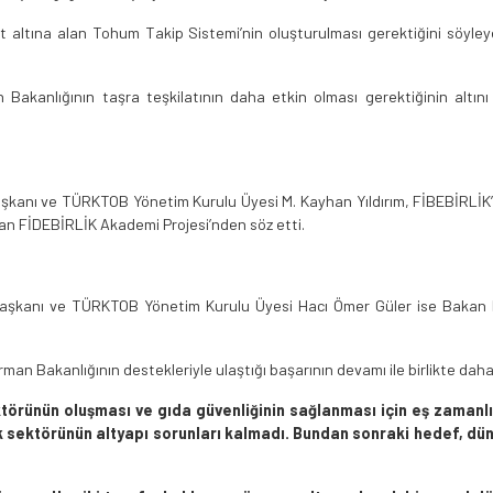
yıt altına alan Tohum Takip Sistemi’nin oluşturulması gerektiğini söy
 Bakanlığının taşra teşkilatının daha etkin olması gerektiğinin altı
Başkanı ve TÜRKTOB Yönetim Kurulu Üyesi M. Kayhan Yıldırım, FİBEBİRLİK’i 
an FİDEBİRLİK Akademi Projesi’nden söz etti.
 Başkanı ve TÜRKTOB Yönetim Kurulu Üyesi Hacı Ömer Güler ise Bakan Kir
 Bakanlığının destekleriyle ulaştığı başarının devamı ile birlikte daha
ktörünün oluşması ve gıda güvenliğinin sağlanması için eş zamanl
uk sektörünün altyapı sorunları kalmadı. Bundan sonraki hedef, d