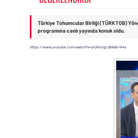
Türkiye Tohumcular Birliği (TÜRKTOB) Yön
programına canlı yayında konuk oldu.
https://www.youtube.com/watch?v=ylUKxUgLd6A&t=144s