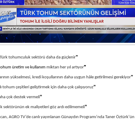
se, Türk tohumculuk sektörü daha da güçlenir
❞
lı tohum üretim ve kullanım
miktarı
 her yıl artıyor
❞
larının yükselmesi, kredi koşullarının daha uygun hâle getirilmesi gerekiyor
❞
slı tohum çeşitleri geliştirmek için daha çok çalışıyoruz
❞
aha çok destek vermeli
❞
uk sektörünün ek maliyetleri göz ardı edilmemeli
❞
kcan, AGRO TV’de canlı yayınlanan Günaydın Programı’nda Taner Öztürk’ün so