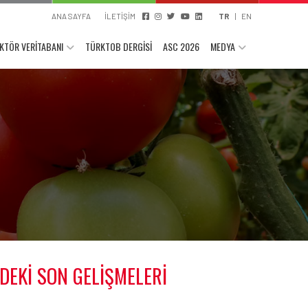
ANA SAYFA
İLETİŞİM
TR
|
EN
KTÖR VERİTABANI
TÜRKTOB DERGİSİ
ASC 2026
MEDYA
EKİ SON GELİŞMELERİ