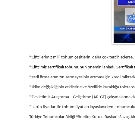
❝
Çiftçilerimiz millî tohum çeşitlerini daha çok tercih eder
❝
Çiftçimiz sertifikalı tohumunun önemini anladı. Sertifika
❝
Yerli firmalarımızın sermayesinin artması için kredi miktar
❝
İklim değişikliğinin etkilerine ve özellikle kuraklığa toleran
❝
Devletimiz Araştırma – Geliştirme (AR-GE) çalışmalarına d
❝
Ürün fiyatları ile tohum fiyatları kıyaslanırken, tohumcul
Türkiye Tohumcular Birliği Yönetim Kurulu Başkanı Savaş A