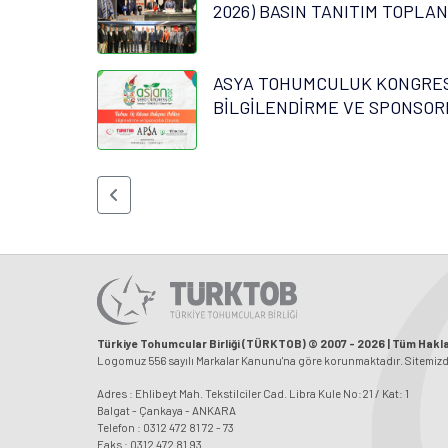
2026) BASIN TANITIM TOPLAN
ASYA TOHUMCULUK KONGRESİ
BİLGİLENDİRME VE SPONSOR
Türkiye Tohumcular Birliği (TÜRKTOB) © 2007 - 2026 | Tüm Haklar
Logomuz 556 sayılı Markalar Kanunu'na göre korunmaktadır. Sitemizdeki
Adres : Ehlibeyt Mah. Tekstilciler Cad. Libra Kule No:21 / Kat: 1
Balgat - Çankaya - ANKARA
Telefon : 0312 472 81 72 - 73
Faks : 0312 472 81 93