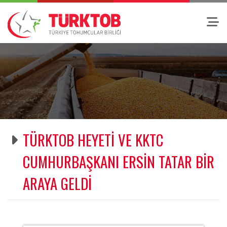
TÜRKTOB HEYETİ VE KKTC
CUMHURBAŞKANI ERSİN TATAR BİR
ARAYA GELDİ