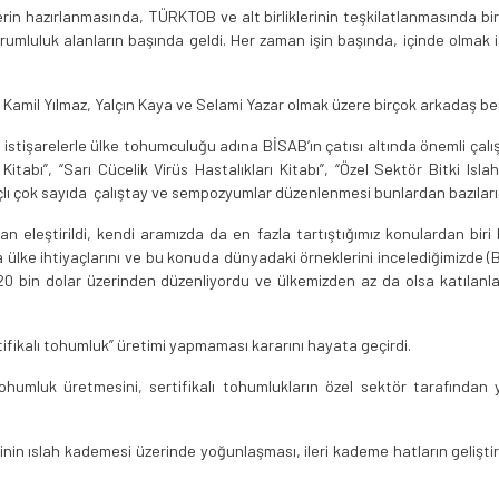
in hazırlanmasında, TÜRKTOB ve alt birliklerinin teşkilatlanmasında bir
sorumluluk alanların başında geldi. Her zaman işin başında, içinde olma
amil Yılmaz, Yalçın Kaya ve Selami Yazar olmak üzere birçok arkadaş ber
istişarelerle ülke tohumculuğu adına BİSAB’ın çatısı altında önemli çalışmal
itabı”, “Sarı Cücelik Virüs Hastalıkları Kitabı”, “Özel Sektör Bitki Islahı
açlı çok sayıda çalıştay ve sempozyumlar düzenlenmesi bunlardan bazılarıd
ından eleştirildi, kendi aramızda da en fazla tartıştığımız konulardan
 ülke ihtiyaçlarını ve bu konuda dünyadaki örneklerini incelediğimizde (
20 bin dolar üzerinden düzenliyordu ve ülkemizden az da olsa katılanla
ifikalı tohumluk” üretimi yapmaması kararını hayata geçirdi.
tohumluk üretmesini, sertifikalı tohumlukların özel sektör tarafında
in ıslah kademesi üzerinde yoğunlaşması, ileri kademe hatların geliştiril