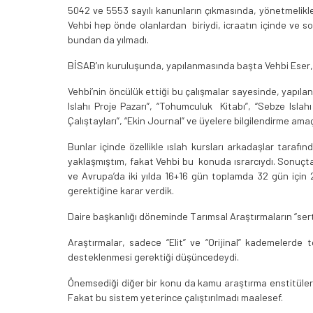
5042 ve 5553 sayılı kanunların çıkmasında, yönetmelikler
Vehbi hep önde olanlardan biriydi, icraatın içinde ve 
bundan da yılmadı.
BİSAB’ın kuruluşunda, yapılanmasında başta Vehbi Eser, K
Vehbi’nin öncülük ettiği bu çalışmalar sayesinde, yapılan 
Islahı Proje Pazarı”, “Tohumculuk Kitabı”, “Sebze Islahı K
Çalıştayları”, “Ekin Journal” ve üyelere bilgilendirme am
Bunlar içinde özellikle ıslah kursları arkadaşlar taraf
yaklaşmıştım, fakat Vehbi bu konuda ısrarcıydı. Sonuçta
ve Avrupa’da iki yılda 16+16 gün toplamda 32 gün için 
gerektiğine karar verdik.
Daire başkanlığı döneminde Tarımsal Araştırmaların “sert
Araştırmalar, sadece “Elit” ve “Orijinal” kademelerde 
desteklenmesi gerektiği düşüncedeydi.
Önemsediği diğer bir konu da kamu araştırma enstitülerin
Fakat bu sistem yeterince çalıştırılmadı maalesef.