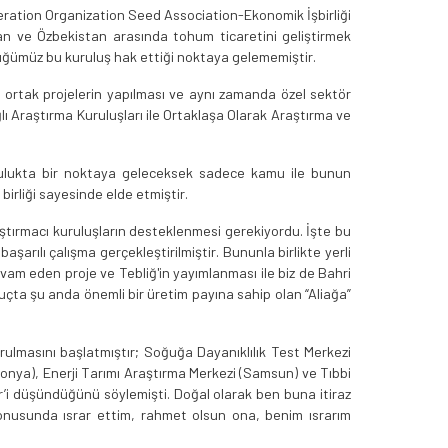
eration Organization Seed Association-Ekonomik İşbirliği
tan ve Özbekistan arasında tohum ticaretini geliştirmek
üğümüz bu kuruluş hak ettiği noktaya gelememiştir.
k ortak projelerin yapılması ve aynı zamanda özel sektör
ı Araştırma Kuruluşları ile Ortaklaşa Olarak Araştırma ve
umculukta bir noktaya geleceksek sadece kamu ile bunun
irliği sayesinde elde etmiştir.
aştırmacı kuruluşların desteklenmesi gerekiyordu. İşte bu
aşarılı çalışma gerçekleştirilmiştir. Bununla birlikte yerli
am eden proje ve Tebliğ'in yayımlanması ile biz de Bahri
nuçta şu anda önemli bir üretim payına sahip olan “Aliağa”
rulmasını başlatmıştır; Soğuğa Dayanıklılık Test Merkezi
Konya), Enerji Tarımı Araştırma Merkezi (Samsun) ve Tıbbi
r’i düşündüğünü söylemişti. Doğal olarak ben buna itiraz
 konusunda ısrar ettim, rahmet olsun ona, benim ısrarım