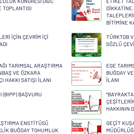
CULUK KONGRESİ (ASC
ETİKET TA
E TOPLANTISI
DİKKATİNE
TALEPLERİ
BİTİMİNE 
ERİ İÇİN ÇEVRİM İÇİ
TÜRKTOB VE
ADI
SÖZLÜ ÇEVİ
AĞI TARIMSAL ARAŞTIRMA
EGE TARIM
NBAŞ VE ÖZKARA
BUĞDAY VE 
 HAKKI SATIŞI İLANI
İLANI
RI (BIPP) BAŞVURU
"BAYRAKTAR
ÇEŞİTLERİ
HAKKININ D
AŞTIRMA ENSTİTÜSÜ
GEÇİT KUŞ
KLİK BUĞDAY TOHUMLUK
MÜDÜRLÜĞÜ