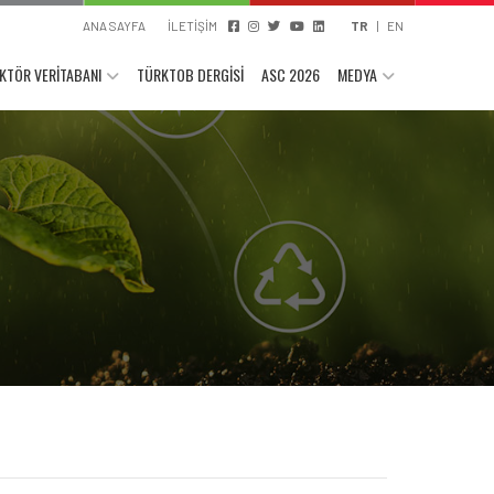
ANA SAYFA
İLETİŞİM
TR
|
EN
KTÖR VERİTABANI
TÜRKTOB DERGİSİ
ASC 2026
MEDYA