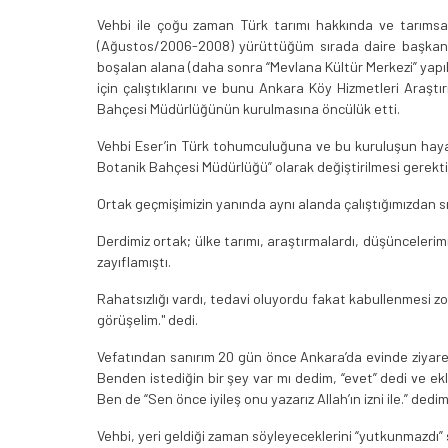
Vehbi ile çoğu zaman Türk tarımı hakkında ve tarımsa
(Ağustos/2006-2008) yürüttüğüm sırada daire başkanlığ
boşalan alana (daha sonra “Mevlana Kültür Merkezi” yapı
için çalıştıklarını ve bunu Ankara Köy Hizmetleri Araşt
Bahçesi Müdürlüğünün kurulmasına öncülük etti.
Vehbi Eser’in Türk tohumculuğuna ve bu kuruluşun hayat
Botanik Bahçesi Müdürlüğü” olarak değiştirilmesi gerek
Ortak geçmişimizin yanında aynı alanda çalıştığımızdan s
Derdimiz ortak; ülke tarımı, araştırmalardı, düşüncelerim
zayıflamıştı.
Rahatsızlığı vardı, tedavi oluyordu fakat kabullenmesi z
görüşelim." dedi.
Vefatından sanırım 20 gün önce Ankara’da evinde ziyaret 
Benden istediğin bir şey var mı dedim, “evet” dedi ve ek
Ben de “Sen önce iyileş onu yazarız Allah’ın izni ile.” dedi
Vehbi, yeri geldiği zaman söyleyeceklerini “yutkunmazdı” s