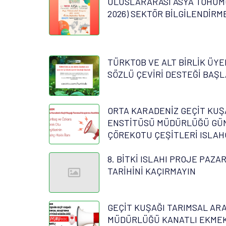
ULUSLARARASI ASYA TOHUM
2026) SEKTÖR BİLGİLENDİRM
TÜRKTOB VE ALT BİRLİK ÜYEL
SÖZLÜ ÇEVİRİ DESTEĞİ BAŞL
ORTA KARADENİZ GEÇİT KUŞ
ENSTİTÜSÜ MÜDÜRLÜĞÜ GÜ
ÇÖREKOTU ÇEŞİTLERİ ISLAHÇI
8. BİTKİ ISLAHI PROJE PAZA
TARİHİNİ KAÇIRMAYIN
GEÇİT KUŞAĞI TARIMSAL AR
MÜDÜRLÜĞÜ KANATLI EKME