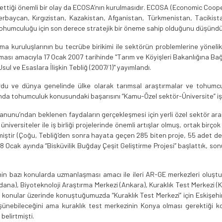
ettiği önemli bir olay da ECOSA’nın kurulmasıdır. ECOSA (Economic Coop
 Azerbaycan, Kırgızistan, Kazakistan, Afganistan, Türkmenistan, Tacikis
 tohumculuğu için son derece stratejik bir öneme sahip olduğunu düşünd
ma kuruluşlarının bu tecrübe birikimi ile sektörün problemlerine yöneli
ması amacıyla 17 Ocak 2007 tarihinde "Tarım ve Köyişleri Bakanlığına Bağl
ul ve Esaslara İlişkin Tebliğ (2007/1)" yayımlandı.
liyordu ve dünya genelinde ülke olarak tarımsal araştırmalar ve toh
anda tohumculuk konusundaki başarısını “Kamu-Özel sektör-Üniversite” iş b
Kanunu’ndan beklenen faydaların gerçekleşmesi için yerli özel sektör ar
versiteler ile iş birliği projelerinde önemli artışlar olmuş, ortak birçok b
iştir (Çoğu, Tebliğ'den sonra hayata geçen 285 biten proje, 55 adet dev
08 Ocak ayında “Bisküvilik Buğday Çeşit Geliştirme Projesi” başlattık, so
nin bazı konularda uzmanlaşması amacı ile ileri AR-GE merkezleri oluştu
dana), Biyoteknoloji Araştırma Merkezi (Ankara), Kuraklık Test Merkezi (
Bu konular üzerinde konuştuğumuzda “Kuraklık Test Merkezi” için Eskişehi
 düşünebileceğini ama kuraklık test merkezinin Konya olması gerektiği
belirtmişti.