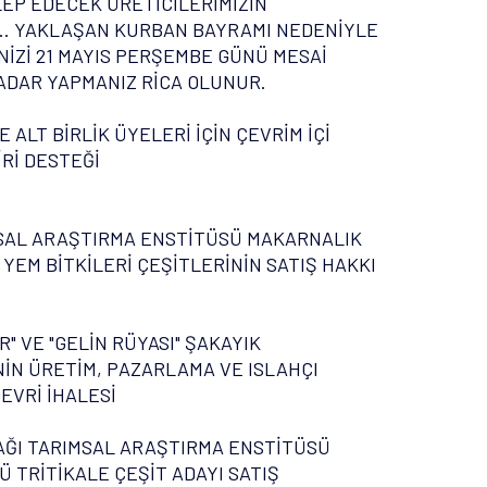
LEP EDECEK ÜRETİCİLERİMİZİN
... YAKLAŞAN KURBAN BAYRAMI NEDENİYLE
NİZİ 21 MAYIS PERŞEMBE GÜNÜ MESAİ
KADAR YAPMANIZ RİCA OLUNUR.
 ALT BİRLİK ÜYELERİ İÇİN ÇEVRİM İÇİ
Rİ DESTEĞİ
SAL ARAŞTIRMA ENSTİTÜSÜ MAKARNALIK
YEM BİTKİLERİ ÇEŞİTLERİNİN SATIŞ HAKKI
" VE "GELİN RÜYASI" ŞAKAYIK
NİN ÜRETİM, PAZARLAMA VE ISLAHÇI
EVRİ İHALESİ
AĞI TARIMSAL ARAŞTIRMA ENSTİTÜSÜ
 TRİTİKALE ÇEŞİT ADAYI SATIŞ