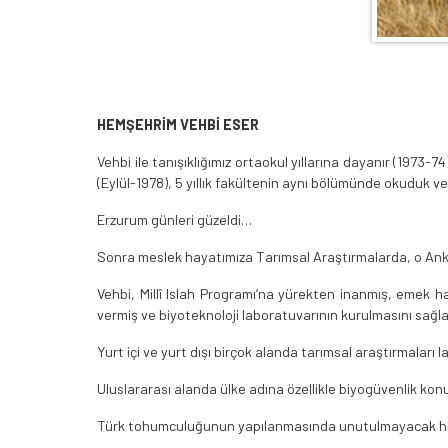
HEMŞEHRİM VEHBİ ESER
Vehbi ile tanışıklığımız ortaokul yıllarına dayanır (197
(Eylül-1978), 5 yıllık fakültenin aynı bölümünde okuduk ve s
Erzurum günleri güzeldi…
Sonra meslek hayatımıza Tarımsal Araştırmalarda, o Ank
Vehbi, Millî Islah Programı’na yürekten inanmış, emek 
vermiş ve biyoteknoloji laboratuvarının kurulmasını sağla
Yurt içi ve yurt dışı birçok alanda tarımsal araştırmaları lay
Uluslararası alanda ülke adına özellikle biyogüvenlik kon
Türk tohumculuğunun yapılanmasında unutulmayacak hizm