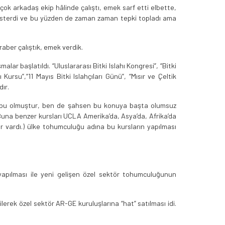
çok arkadaş ekip hâlinde çalıştı, emek sarf etti elbette,
k isterdi ve bu yüzden de zaman zaman tepki topladı ama
aber çalıştık, emek verdik.
ar başlatıldı. “Uluslararası Bitki Islahı Kongresi”, “Bitki
 Kursu”,“11 Mayıs Bitki Islahçıları Günü”, “Mısır ve Çeltik
ır.
 biri bu olmuştur, ben de şahsen bu konuya başta olumsuz
Buna benzer kursları UCLA Amerika’da, Asya’da, Afrika’da
r vardı.) ülke tohumculuğu adına bu kursların yapılması
n yapılması ile yeni gelişen özel sektör tohumculuğunun
erek özel sektör AR-GE kuruluşlarına “hat” satılması idi.