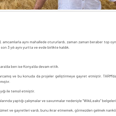
3-74), amcamlarla aynı mahallede otururlardı, zaman zaman beraber top oy
on 3 yılı aynı yurtta ve evde birlikte kaldık.
ara’da ben ise Konya’da devam ettik.
harcamış ve bu konuda da projeler geliştirmeye gayret etmiştir. TARM’
mıştır.
ığı ile temsil etmiştir.
ularında yaptığı çalışmalar ve savunmalar nedeniyle “WikiLeaks” belgeleri
et ve gayretleri vardı, bunu ikrar etmemek, görmezden gelmek nankör