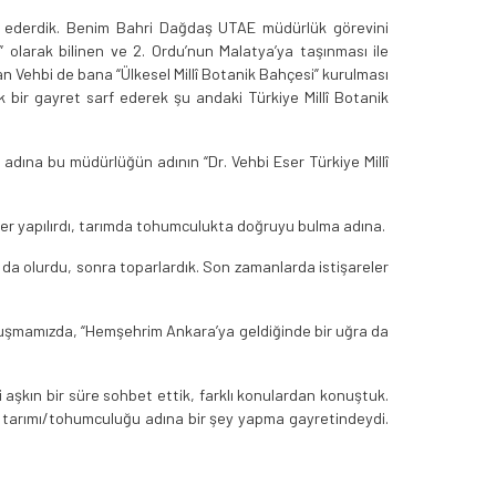
re ederdik. Benim Bahri Dağdaş UTAE müdürlük görevini
olarak bilinen ve 2. Ordu’nun Malatya’ya taşınması ile
 Vehbi de bana “Ülkesel Millî Botanik Bahçesi” kurulması
k bir gayret sarf ederek şu andaki Türkiye Millî Botanik
dına bu müdürlüğün adının “Dr. Vehbi Eser Türkiye Millî
ler yapılırdı, tarımda tohumculukta doğruyu bulma adına.
z da olurdu, sonra toparlardık. Son zamanlarda istişareler
konuşmamızda, “Hemşehrim Ankara’ya geldiğinde bir uğra da
 aşkın bir süre sohbet ettik, farklı konulardan konuştuk.
lke tarımı/tohumculuğu adına bir şey yapma gayretindeydi.