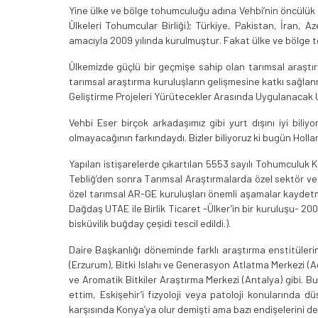
Yine ülke ve bölge tohumculuğu adına Vehbi’nin öncülük 
Ülkeleri Tohumcular Birliği); Türkiye, Pakistan, İran,
amacıyla 2009 yılında kurulmuştur. Fakat ülke ve bölge
Ülkemizde güçlü bir geçmişe sahip olan tarımsal araştır
tarımsal araştırma kuruluşların gelişmesine katkı sağlan
Geliştirme Projeleri Yürütecekler Arasında Uygulanacak Us
Vehbi Eser birçok arkadaşımız gibi yurt dışını iyi bi
olmayacağının farkındaydı. Bizler biliyoruz ki bugün Holl
Yapılan istişarelerde çıkartılan 5553 sayılı Tohumculuk 
Tebliğ’den sonra Tarımsal Araştırmalarda özel sektör ve üni
özel tarımsal AR-GE kuruluşları önemli aşamalar kaydetm
Dağdaş UTAE ile Birlik Ticaret -Ülker’in bir kuruluşu- 20
bisküvilik buğday çeşidi tescil edildi.).
Daire Başkanlığı döneminde farklı araştırma enstitüleri
(Erzurum), Bitki Islahı ve Generasyon Atlatma Merkezi (A
ve Aromatik Bitkiler Araştırma Merkezi (Antalya) gibi. 
ettim, Eskişehir’i fizyoloji veya patoloji konularında
karşısında Konya’ya olur demişti ama bazı endişelerini de 