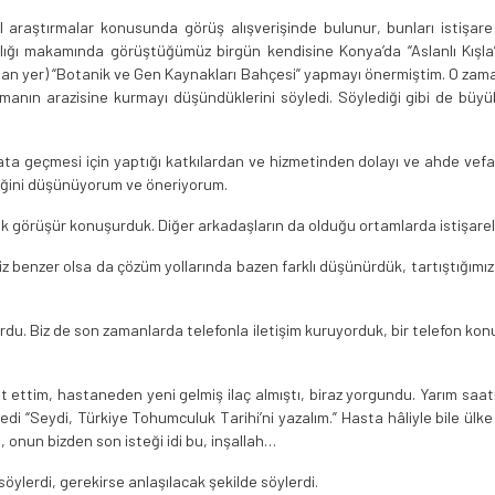
l araştırmalar konusunda görüş alışverişinde bulunur, bunları istişa
ı makamında görüştüğümüz birgün kendisine Konya’da “Aslanlı Kışla” 
lan yer) “Botanik ve Gen Kaynakları Bahçesi” yapmayı önermiştim. O zaman
ırmanın arazisine kurmayı düşündüklerini söyledi. Söylediği gibi de büyü
a geçmesi için yaptığı katkılardan ve hizmetinden dolayı ve ahde vefa a
tiğini düşünüyorum ve öneriyorum.
ık görüşür konuşurduk. Diğer arkadaşların da olduğu ortamlarda istişare
iz benzer olsa da çözüm yollarında bazen farklı düşünürdük, tartıştığımı
ordu. Biz de son zamanlarda telefonla iletişim kuruyorduk, bir telefon 
ettim, hastaneden yeni gelmiş ilaç almıştı, biraz yorgundu. Yarım saati
ledi “Seydi, Türkiye Tohumculuk Tarihi’ni yazalım.” Hasta hâliyle bile ü
m, onun bizden son isteği idi bu, inşallah…
öylerdi, gerekirse anlaşılacak şekilde söylerdi.