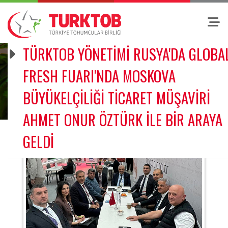
TÜRKTOB YÖNETİMİ RUSYA'DA GLOBA
FRESH FUARI'NDA MOSKOVA
BÜYÜKELÇİLİĞİ TİCARET MÜŞAVİRİ
AHMET ONUR ÖZTÜRK İLE BİR ARAYA
GELDİ