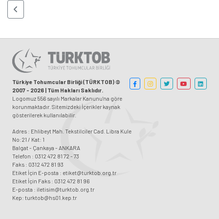
Türkiye Tohumcular Birliği (TÜRKTOB) ©
2007 - 2026 | Tüm Hakları Saklıdır.
Logomuz 556 sayılı Markalar Kanunu'na göre
korunmaktadır. Sitemizdeki İçerikler kaynak
gösterilerek kullanılabilir.
Adres : Ehlibeyt Mah. Tekstilciler Cad. Libra Kule
No:21 / Kat: 1
Balgat - Çankaya - ANKARA
Telefon : 0312 472 81 72 - 73
Faks : 0312 472 81 93
Etiket İçin E-posta : etiket@turktob.org.tr
Etiket İçin Faks : 0312 472 81 96
E-posta : iletisim@turktob.org.tr
Kep: turktob@hs01.kep.tr